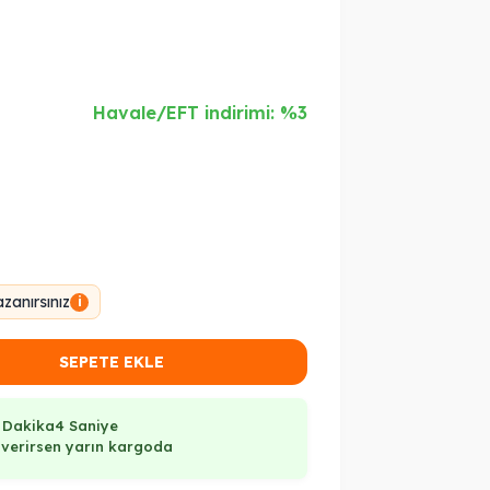
Havale/EFT indirimi: %3
zanırsınız
i
SEPETE EKLE
 Dakika
3 Saniye
ş verirsen yarın kargoda