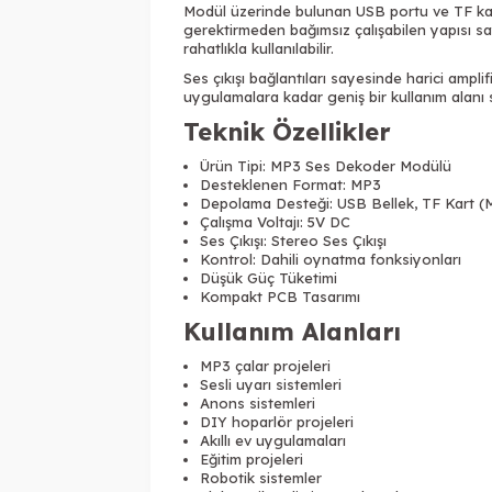
Modül üzerinde bulunan USB portu ve TF kar
gerektirmeden bağımsız çalışabilen yapısı sa
rahatlıkla kullanılabilir.
Ses çıkışı bağlantıları sayesinde harici ampli
uygulamalara kadar geniş bir kullanım alanı 
Teknik Özellikler
Ürün Tipi: MP3 Ses Dekoder Modülü
Desteklenen Format: MP3
Depolama Desteği: USB Bellek, TF Kart (
Çalışma Voltajı: 5V DC
Ses Çıkışı: Stereo Ses Çıkışı
Kontrol: Dahili oynatma fonksiyonları
Düşük Güç Tüketimi
Kompakt PCB Tasarımı
Kullanım Alanları
MP3 çalar projeleri
Sesli uyarı sistemleri
Anons sistemleri
DIY hoparlör projeleri
Akıllı ev uygulamaları
Eğitim projeleri
Robotik sistemler