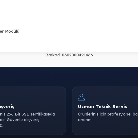
er Modülü
Barkod:
8682008491466
ışveriş
Uzman Teknik Servis
iniz 256 Bit SSL sertifikasıyla
Ürünleriniz için profesyonel b
ır. Güvenle alışveriş
onarım.
z.