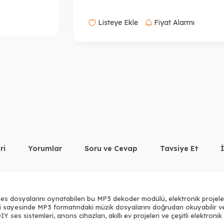
Listeye Ekle
Fiyat Alarmı
ri
Yorumlar
Soru ve Cevap
Tavsiye Et
ses dosyalarını oynatabilen bu MP3 dekoder modülü, elektronik projel
sayesinde MP3 formatındaki müzik dosyalarını doğrudan okuyabilir ve h
ses sistemleri, anons cihazları, akıllı ev projeleri ve çeşitli elektronik 