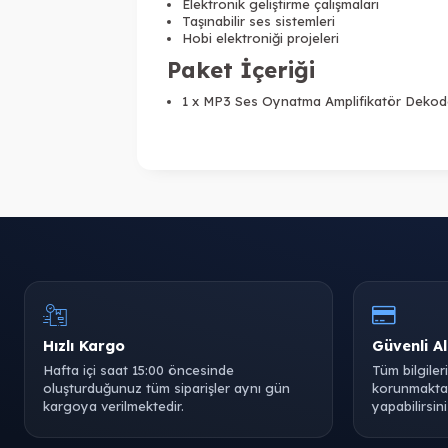
Elektronik geliştirme çalışmaları
Taşınabilir ses sistemleri
Hobi elektroniği projeleri
Paket İçeriği
1 x MP3 Ses Oynatma Amplifikatör Dekod
Hızlı Kargo
Güvenli Al
Hafta içi saat 15:00 öncesinde
Tüm bilgiler
oluşturduğunuz tüm siparişler aynı gün
korunmaktad
kargoya verilmektedir.
yapabilirsini