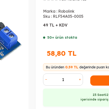
Marka :
Robolink
Sku :
RLF54A05-0005
49 TL + KDV
50+ ürün stokta
58,80
TL
Bu üründen
0.59 TL
değerinde puan ka
23 Saat
12
içerisinde sipari