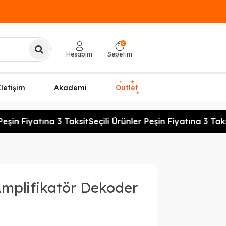
0
Hesabım
Sepetim
✦
✦
İletişim
Akademi
Outlet
✦
eşin Fiyatına 3 Taksit
Seçili Ürünler Peşin Fiyatına 3 Taksi
mplifikatör Dekoder