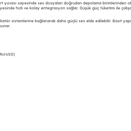
t yuvası sayesinde ses dosyaları doğrudan depolama birimlerinden okun
yesinde hızlı ve kolay entegrasyon sağlar. Düşük güç tüketimi ile çalış
fikatör sistemlerine bağlanarak daha güçlü ses elde edilebilir. Basit yap
sunar.
MicroSD)