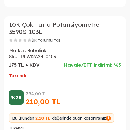
10K Çok Turlu Potansiyometre -
3590S-103L
İlk Yorumu Yaz
Marka :
Robolink
Sku :
RLA12A24-0103
175 TL + KDV
Havale/EFT indirimi: %3
Tükendi
294,00
TL
%28
210,00
TL
Bu üründen
2.10 TL
değerinde puan kazanırsınız
i
Tükendi