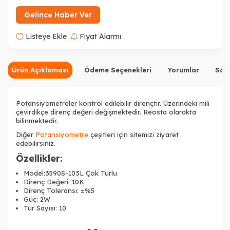
Gelince Haber Ver
Listeye Ekle
Fiyat Alarmı
Ürün Açıklaması
Ödeme Seçenekleri
Yorumlar
Sor
Potansiyometreler kontrol edilebilir dirençtir. Üzerindeki mili
çevirdikçe direnç değeri değişmektedir. Reosta olarakta
bilinmektedir.
Diğer
Potansiyometre
çeşitleri için sitemizi ziyaret
edebilirsiniz.
Özellikler:
Model:3590S-103L Çok
Turlu
Direnç Değeri: 10K
Direnç Toleransı:
±%5
Güç: 2W
Tur Sayısı: 10