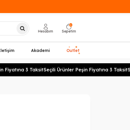
0
Hesabım
Sepetim
✦
✦
İletişim
Akademi
Outlet
✦
 Fiyatına 3 Taksit
Seçili Ürünler Peşin Fiyatına 3 Taksit
Se