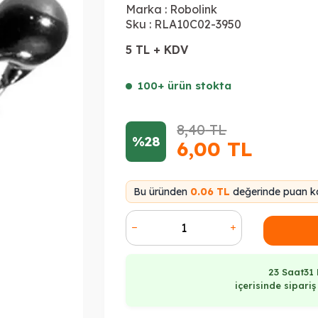
Marka :
Robolink
Sku :
RLA10C02-3950
5 TL + KDV
100+ ürün stokta
8,40
TL
%28
6,00
TL
Bu üründen
0.06 TL
değerinde puan ka
23 Saat
31
içerisinde sipari