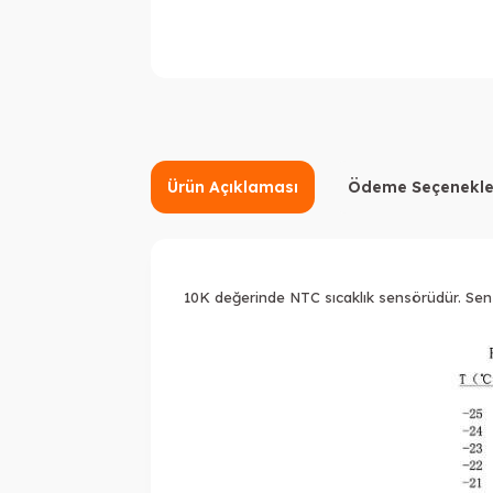
Ürün Açıklaması
Ödeme Seçenekle
10K değerinde NTC sıcaklık sensörüdür. Sens