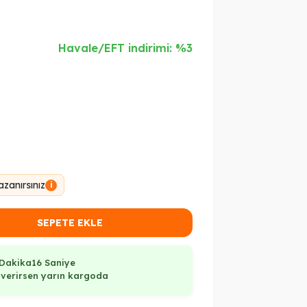
Havale/EFT indirimi: %3
zanırsınız
i
SEPETE EKLE
 Dakika
15 Saniye
ş verirsen yarın kargoda