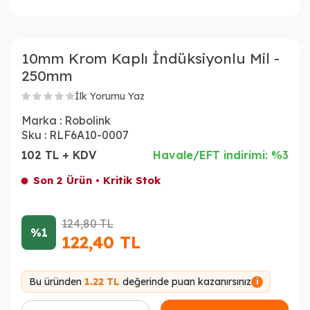
10mm Krom Kaplı İndüksiyonlu Mil -
250mm
İlk Yorumu Yaz
Marka :
Robolink
Sku :
RLF6A10-0007
102 TL + KDV
Havale/EFT indirimi: %3
Son 2 Ürün • Kritik Stok
124,80
TL
%1
122,40
TL
Bu üründen
1.22 TL
değerinde puan kazanırsınız
i