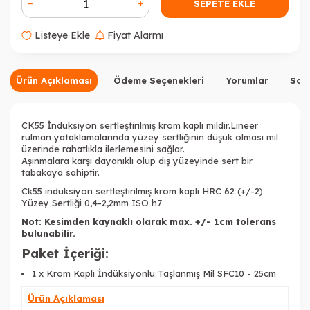
SEPETE EKLE
Listeye Ekle
Fiyat Alarmı
Ürün Açıklaması
Ödeme Seçenekleri
Yorumlar
Sor
CK55 İndüksiyon sertleştirilmiş krom kaplı mildir.Lineer
rulman yataklamalarında yüzey sertliğinin düşük olması mil
üzerinde rahatlıkla ilerlemesini sağlar.
Aşınmalara karşı dayanıklı olup dış yüzeyinde sert bir
tabakaya sahiptir.
Ck55 indüksiyon sertleştirilmiş krom kaplı HRC 62 (+/-2)
Yüzey Sertliği 0,4-2,2mm ISO h7
Not: Kesimden kaynaklı olarak max. +/- 1cm tolerans
bulunabilir.
Paket İçeriği:
1 x Krom Kaplı İndüksiyonlu Taşlanmış Mil SFC10 - 25cm
Ürün Açıklaması