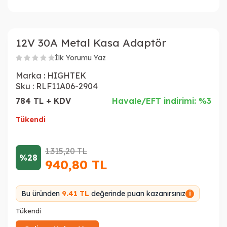
12V 30A Metal Kasa Adaptör
İlk Yorumu Yaz
Marka :
HIGHTEK
Sku :
RLF11A06-2904
784 TL + KDV
Havale/EFT indirimi: %3
Tükendi
1.315,20
TL
%28
940,80
TL
Bu üründen
9.41 TL
değerinde puan kazanırsınız
i
Tükendi