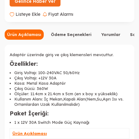
Gelince Haber Ver
Listeye Ekle
Fiyat Alarmı
Ürün Açıklaması
Ödeme Seçenekleri
Yorumlar
Sor
Adaptör üzerinde giriş ve çıkış klemensleri mevcuttur.
Özellikler:
Giriş Voltajı: 100-240VAC 50/60Hz
Çıkış Voltajı: +12V 30A
Kasa: Metal Kasa Adaptör
Çıkış Gücü: 360W
Ölçüler: 11.4cm x 21.4cm x 5cm (en x boy x yükseklik)
Kullanım Alanı: İç Mekan,Kapalı Alan(Nem,Su,Aşırı Isı vs.
Ortamlardan Uzak Kullanılmalıdır)
Paket İçeriği:
1 x 12V 30A Switch Mode Güç Kaynağı
Ürün Açıklaması