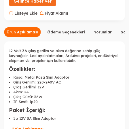
Gelince Haber Ver
Listeye Ekle
Fiyat Alarmı
Ürün Açıklaması
Ödeme Seçenekleri
Yorumlar
Sor
12 Volt 3A çıkış gerilim ve akım değerine sahip güç
kaynağıdır. Led aydınlatmaları, Arduino projeleri, endüstriyel
ekipman vb. projeler için kullanılabilir.
Özellikler:
Kasa: Metal Kasa Slim Adaptör
Giriş Gerilimi: 220-240V AC
Çıkış Gerilimi: 12V
Akım: 3A
Çıkış Gücü: 36W
IP Sınıfı: Ip20
Paket İçeriği:
1 x 12V 3A Slim Adaptör
Ürün Açıklaması