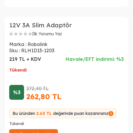
12V 3A Slim Adaptör
İlk Yorumu Yaz
Marka :
Robolink
Sku :
RLH1D13-1203
219 TL + KDV
Havale/EFT indirimi: %3
Tükendi
272,40
TL
%3
262,80
TL
Bu üründen
2.63 TL
değerinde puan kazanırsınız
i
Tükendi