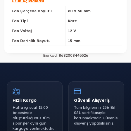
Ürün Açıklaması
Fan Çerçeve Boyutu
60 x 60 mm
Fan Tipi
Kare
Fan Voltaj
12 V
Fan Derinlik Boyutu
15 mm
Barkod:
8682008443526
Hızlı Kargo
Güvenli Alışveriş
Hafta içi saat 15:00
Tüm bilgileriniz 256 Bit
öncesinde
SSL sertifikasıyla
oluşturduğunuz tüm
korunmaktadır. Güvenle
siparişler aynı gün
alışveriş yapabilirsiniz.
kargoya verilmektedir.