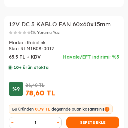
12V DC 3 KABLO FAN 60x60x15mm
İlk Yorumu Yaz
Marka :
Robolink
Sku :
RLM1B08-0012
65.5 TL + KDV
Havale/EFT indirimi: %3
10+ ürün stokta
86,40
TL
%9
78,60
TL
Bu üründen
0.79 TL
değerinde puan kazanırsınız
i
SEPETE EKLE