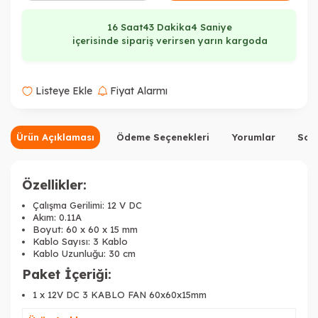
16 Saat
43 Dakika
4 Saniye
içerisinde sipariş verirsen yarın kargoda
Listeye Ekle
Fiyat Alarmı
Ürün Açıklaması
Ödeme Seçenekleri
Yorumlar
Sor
Özellikler:
Çalışma Gerilimi: 12 V DC
Akım: 0.11A
Boyut: 60 x 60 x 15 mm
Kablo Sayısı: 3 Kablo
Kablo Uzunluğu: 30 cm
Paket İçeriği:
1 x 12V DC 3 KABLO FAN 60x60x15mm