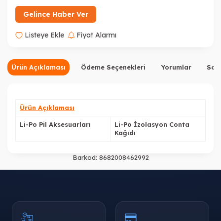
Gelince Haber Ver
Listeye Ekle
Fiyat Alarmı
Ürün Açıklaması
Ödeme Seçenekleri
Yorumlar
Sor
Ürün Açıklaması
Li-Po Pil Aksesuarları
Li-Po İzolasyon Conta
Kağıdı
Barkod:
8682008462992