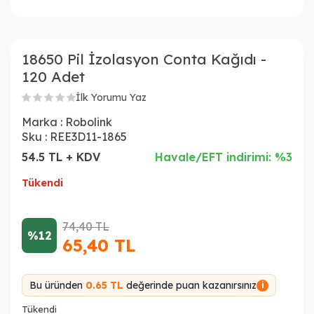
18650 Pil İzolasyon Conta Kağıdı -
120 Adet
İlk Yorumu Yaz
Marka :
Robolink
Sku :
REE3D11-1865
54.5 TL + KDV
Havale/EFT indirimi: %3
Tükendi
74,40
TL
%12
65,40
TL
Bu üründen
0.65 TL
değerinde puan kazanırsınız
i
Tükendi