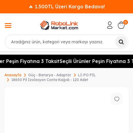
🔥 1.500TL Üzeri Kargo Bedava!
0
Ara
er Peşin Fiyatına 3 Taksit
Seçili Ürünler Peşin Fiyatına 3 T
Anasayfa
Güç - Batarya - Adaptör
Lİ-PO PİL
18650 Pil İzolasyon Conta Kağıdı - 120 Adet