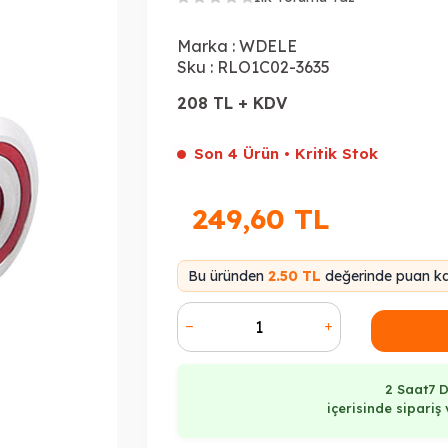
Marka :
WDELE
Sku :
RLO1C02-3635
208 TL + KDV
Son 4 Ürün • Kritik Stok
249,60
TL
Bu üründen
2.50 TL
değerinde puan kaz
2 Saat
7 
içerisinde sipari