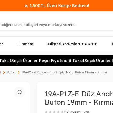
🔥 1.500TL Üzeri Kargo Bedava!
er
Filament
Müşteri Yorumları ★★★★★
ksit
Seçili Ürünler Peşin Fiyatına 3 Taksit
Seçili Ürünler P
d
Buton
19A-P1Z-E Düz Anahtarlı Işıklı Metal Buton 19mm - Kırmızı
19A-P1Z-E Düz Anahta
Buton 19mm - Kırmı
İlk Yorumu Yaz