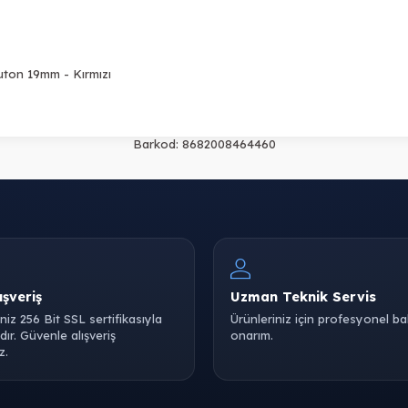
Buton 19mm - Kırmızı
Barkod:
8682008464460
ışveriş
Uzman Teknik Servis
iniz 256 Bit SSL sertifikasıyla
Ürünleriniz için profesyonel b
ır. Güvenle alışveriş
onarım.
z.