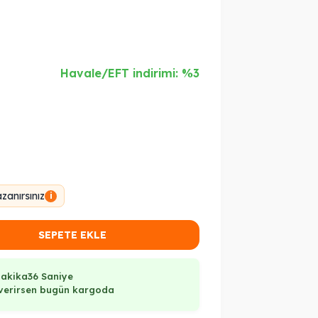
Havale/EFT indirimi: %3
anırsınız
i
SEPETE EKLE
Dakika
35 Saniye
ş verirsen bugün kargoda