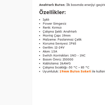
Anahtarlı Buton:
İlk basımda enerjiyi geçirir
Özellikler:
Işıklı
Power Simgesiz
Renk: Kırmızı
Çalışma Şekli: Anahtarlı
Montaj Çapı: 19mm
Malzeme: Paslanmaz Çelik
Koruma Seviyesi: IP65
Gerilim: 12-24V
Akım: 1.5A
Switch Kontakları: 1NO - 1NC
Basım Ömrü: 250000
Kablolama: 26AWG
Çalışma Sıcaklığı:-30 °C ~ 85 °C
Uyumluluk:
19mm Buton Soketi
ile kullan