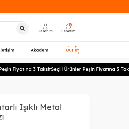
0
Hesabım
Sepetim
✦
✦
İletişim
Akademi
Outlet
✦
eşin Fiyatına 3 Taksit
Seçili Ürünler Peşin Fiyatına 3 Taksi
rlı Işıklı Metal
zı