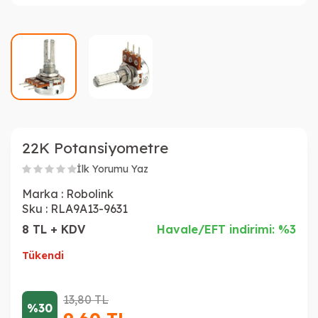
22K Potansiyometre
İlk Yorumu Yaz
Marka :
Robolink
Sku :
RLA9A13-9631
8 TL + KDV
Havale/EFT indirimi: %3
Tükendi
13,80
TL
%30