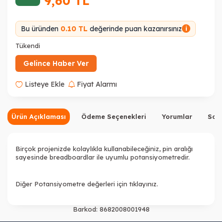
9,60
TL
Bu üründen
0.10 TL
değerinde puan kazanırsınız
i
Tükendi
Gelince Haber Ver
Listeye Ekle
Fiyat Alarmı
Ürün Açıklaması
Ödeme Seçenekleri
Yorumlar
Sor
Birçok projenizde kolaylıkla kullanabileceğiniz, pin aralığı
sayesinde breadboardlar ile uyumlu potansiyometredir.
Diğer Potansiyometre değerleri için
tıklayınız
.
Barkod:
8682008001948