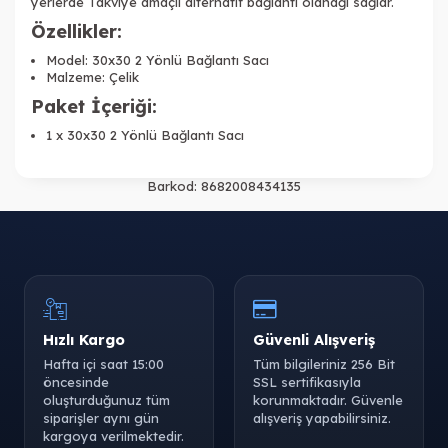
yerlerde Takviye amaçlı alternatif bağlantı olanağı sağlar.
Özellikler:
Model: 30x30 2 Yönlü Bağlantı Sacı
Malzeme: Çelik
Paket İçeriği:
1 x 30x30 2 Yönlü Bağlantı Sacı
Barkod:
8682008434135
Hızlı Kargo
Güvenli Alışveriş
Hafta içi saat 15:00
Tüm bilgileriniz 256 Bit
öncesinde
SSL sertifikasıyla
oluşturduğunuz tüm
korunmaktadır. Güvenle
siparişler aynı gün
alışveriş yapabilirsiniz.
kargoya verilmektedir.