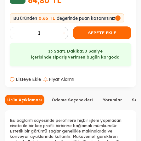
64,80
TL
Bu üründen
0.65 TL
değerinde puan kazanırsınız
i
SEPETE EKLE
13 Saat
1 Dakika
50 Saniye
içerisinde sipariş verirsen bugün kargoda
Listeye Ekle
Fiyat Alarmı
Ürün Açıklaması
Ödeme Seçenekleri
Yorumlar
Sor
Bu bağlantı sayesinde perofillere hiçbir işlem yapmadan
civata ile bir kaç profili birbirine bağlamak mümkündür.
Estetik bir görüntü sağlar genellikle makinalarda ve
konveyör ayaklarında kullanılır. Mukavemet gerektiren