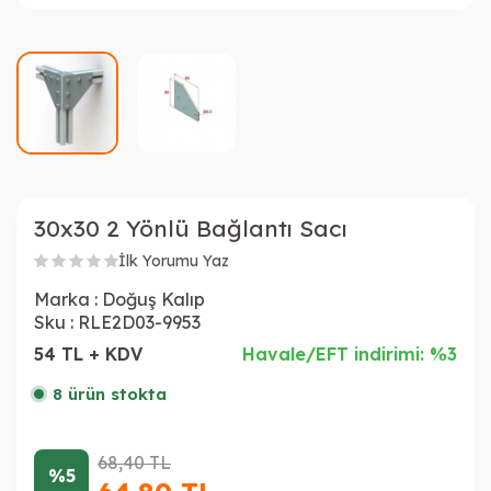
30x30 2 Yönlü Bağlantı Sacı
İlk Yorumu Yaz
Marka :
Doğuş Kalıp
Sku :
RLE2D03-9953
54 TL + KDV
Havale/EFT indirimi: %3
8 ürün stokta
68,40
TL
%5