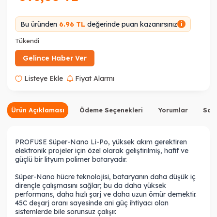
Bu üründen
6.96 TL
değerinde puan kazanırsınız
i
Tükendi
Gelince Haber Ver
Listeye Ekle
Fiyat Alarmı
Ürün Açıklaması
Ödeme Seçenekleri
Yorumlar
Sor
PROFUSE Süper-Nano Li-Po, yüksek akım gerektiren
elektronik projeler için özel olarak geliştirilmiş, hafif ve
güçlü bir lityum polimer bataryadır.
Süper-Nano hücre teknolojisi, bataryanın daha düşük iç
dirençle çalışmasını sağlar; bu da daha yüksek
performans, daha hızlı şarj ve daha uzun ömür demektir.
45C deşarj oranı sayesinde ani güç ihtiyacı olan
sistemlerde bile sorunsuz çalışır.