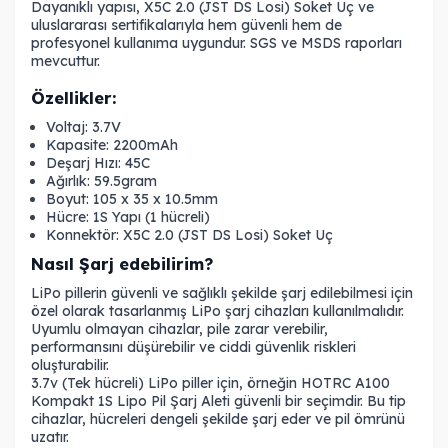
Dayanıklı yapısı,
X5C 2.0 (JST DS Losi) Soket Uç
ve
uluslararası sertifikalarıyla hem güvenli hem de
profesyonel kullanıma uygundur. SGS ve MSDS raporları
mevcuttur.
Özellikler:
Voltaj: 3.7V
Kapasite: 2200mAh
Deşarj Hızı: 45C
Ağırlık: 59.5gram
Boyut: 105 x 35 x 10.5mm
Hücre: 1S Yapı (1 hücreli)
Konnektör: X5C 2.0 (JST DS Losi) Soket Uç
Nasıl Şarj edebilirim?
LiPo pillerin güvenli ve sağlıklı şekilde şarj edilebilmesi için
özel olarak tasarlanmış LiPo şarj cihazları kullanılmalıdır.
Uyumlu olmayan cihazlar, pile zarar verebilir,
performansını düşürebilir ve ciddi güvenlik riskleri
oluşturabilir.
3.7v (Tek hücreli) LiPo piller için, örneğin
HOTRC A100
Kompakt 1S Lipo Pil Şarj Aleti
güvenli bir seçimdir. Bu tip
cihazlar, hücreleri dengeli şekilde şarj eder ve pil ömrünü
uzatır.