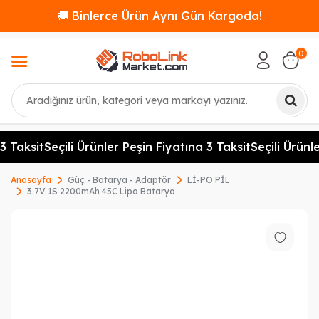
🚚 Binlerce Ürün Aynı Gün Kargoda!
0
Ara
 Taksit
Seçili Ürünler Peşin Fiyatına 3 Taksit
Seçili Ürünler
Anasayfa
Güç - Batarya - Adaptör
Lİ-PO PİL
3.7V 1S 2200mAh 45C Lipo Batarya