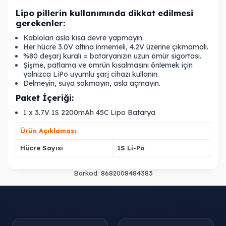
Lipo pillerin kullanımında dikkat edilmesi
gerekenler:
Kabloları asla kısa devre yapmayın.
Her hücre 3.0V altına inmemeli, 4.2V üzerine çıkmamalı.
%80 deşarj kuralı = bataryanızın uzun ömür sigortası.
Şişme, patlama ve ömrün kısalmasını önlemek için
yalnızca LiPo uyumlu şarj cihazı kullanın.
Delmeyin, suya sokmayın, asla açmayın.
Paket İçeriği:
1 x 3.7V 1S 2200mAh 45C Lipo Batarya
Ürün Açıklaması
Hücre Sayısı
1S Li-Po
Barkod:
8682008484383