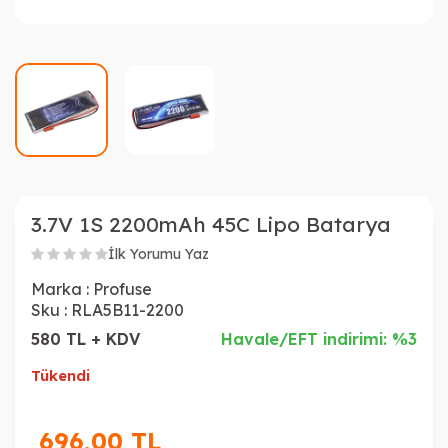
3.7V 1S 2200mAh 45C Lipo Batarya
İlk Yorumu Yaz
Marka :
Profuse
Sku :
RLA5B11-2200
580 TL + KDV
Havale/EFT indirimi: %3
Tükendi
696,00
TL