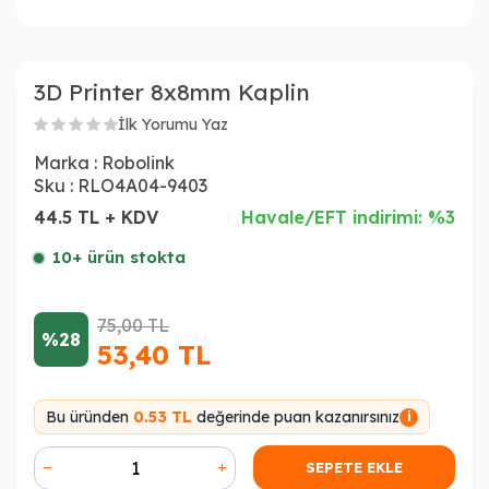
3D Printer 8x8mm Kaplin
İlk Yorumu Yaz
Marka :
Robolink
Sku :
RLO4A04-9403
44.5 TL + KDV
Havale/EFT indirimi: %3
10+ ürün stokta
75,00
TL
%28
53,40
TL
Bu üründen
0.53 TL
değerinde puan kazanırsınız
i
SEPETE EKLE