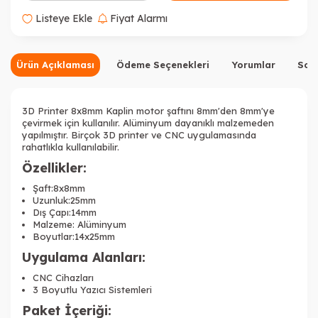
Listeye Ekle
Fiyat Alarmı
Ürün Açıklaması
Ödeme Seçenekleri
Yorumlar
Sor
3D Printer 8x8mm Kaplin motor şaftını 8mm'den 8mm'ye
çevirmek için kullanılır. Alüminyum dayanıklı malzemeden
yapılmıştır. Birçok 3D printer ve CNC uygulamasında
rahatlıkla kullanılabilir.
Özellikler:
Şaft:8x8mm
Uzunluk:25mm
Dış Çapı:14mm
Malzeme: Alüminyum
Boyutlar:14x25mm
Uygulama Alanları:
CNC Cihazları
3 Boyutlu Yazıcı Sistemleri
Paket İçeriği: