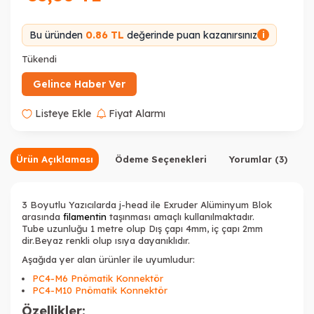
Bu üründen
0.86 TL
değerinde puan kazanırsınız
i
Tükendi
Gelince Haber Ver
Listeye Ekle
Fiyat Alarmı
Ürün Açıklaması
Ödeme Seçenekleri
Yorumlar (3)
3 Boyutlu Yazıcılarda j-head ile Exruder Alüminyum Blok
arasında
filamentin
taşınması amaçlı kullanılmaktadır.
Tube uzunluğu 1 metre olup Dış çapı 4mm, iç çapı 2mm
dir.Beyaz renkli olup ısıya dayanıklıdır.
Aşağıda yer alan ürünler ile uyumludur:
PC4-M6 Pnömatik Konnektör
PC4-M10 Pnömatik Konnektör
Özellikler: