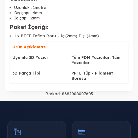
Uzunluk : 1metre
Dış çapı : 4mm
İç çapı : 2mm
Paket İçeriği:
1 x PTFE Teflon Boru - İç:(2mm) Dış: (4mm)
Ürün Açıklaması
Uyumlu 3D Yazıcı
Tüm FDM Yazıcılar, Tüm
Yazıcılar
3D Parça Tipi
PFTE Tüp - Filament
Borusu
Barkod:
8682008007605