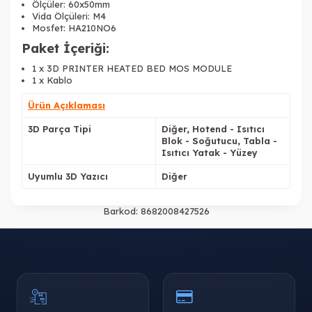
Ölçüler: 60x50mm
Vida Ölçüleri: M4
Mosfet: HA210NO6
Paket İçeriği:
1 x 3D PRINTER HEATED BED MOS MODULE
1 x Kablo
Ürün Açıklaması
3D Parça Tipi
Diğer, Hotend - Isıtıcı
Blok - Soğutucu, Tabla -
Isıtıcı Yatak - Yüzey
Uyumlu 3D Yazıcı
Diğer
Barkod:
8682008427526