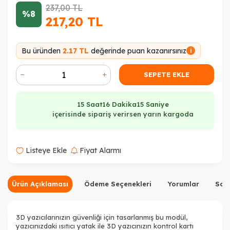
237,00
TL
%8
217,20
TL
Bu üründen
2.17 TL
değerinde puan kazanırsınız
i
SEPETE EKLE
15 Saat
16 Dakika
15 Saniye
içerisinde sipariş verirsen yarın kargoda
Listeye Ekle
Fiyat Alarmı
Ürün Açıklaması
Ödeme Seçenekleri
Yorumlar
Sor
3D yazıcılarınızın güvenliği için tasarlanmış bu modül,
yazıcınızdaki ısıtıcı yatak ile 3D yazıcınızın kontrol kartı