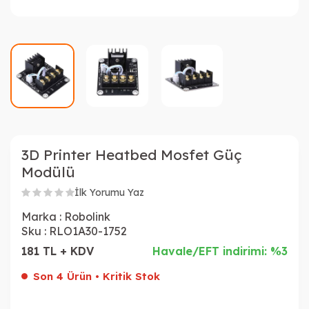
3D Printer Heatbed Mosfet Güç
Modülü
İlk Yorumu Yaz
Marka :
Robolink
Sku :
RLO1A30-1752
181 TL + KDV
Havale/EFT indirimi: %3
Son 4 Ürün • Kritik Stok