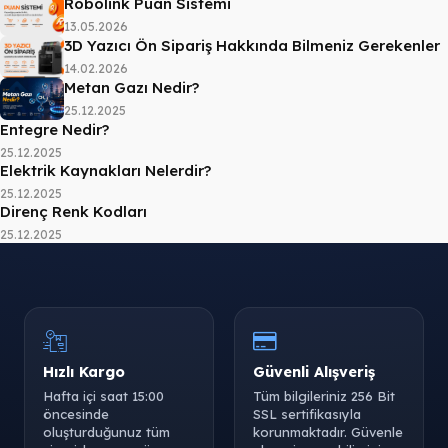
Robolink Puan Sistemi
13.05.2026
3D Yazıcı Ön Sipariş Hakkında Bilmeniz Gerekenler
14.02.2026
Metan Gazı Nedir?
25.12.2025
Entegre Nedir?
25.12.2025
Elektrik Kaynakları Nelerdir?
25.12.2025
Direnç Renk Kodları
25.12.2025
Hızlı Kargo
Güvenli Alışveriş
Hafta içi saat 15:00
Tüm bilgileriniz 256 Bit
öncesinde
SSL sertifikasıyla
oluşturduğunuz tüm
korunmaktadır. Güvenle