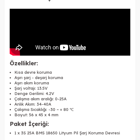
Özellikler:
Kısa devre koruma
Aşırı şarj - deşarj koruma
Aşırı akım koruma
Şarj voltajı: 13.5V
Denge Gerilimi: 4.2V
Çalışma akım aralığı: 0-25A
Anlık Akım: 34-40A
Çalışma Sıcaklığı: -30 ~ + 80 ℃
Boyut: 56 x 45 x 4 mm
Paket İçeriği:
1 x 3S 25A BMS 18650 Lityum Pil Şarj Koruma Devresi