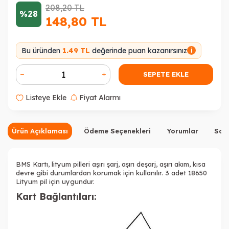
208,20
TL
%28
148,80
TL
Bu üründen
1.49 TL
değerinde puan kazanırsınız
i
SEPETE EKLE
Listeye Ekle
Fiyat Alarmı
Ürün Açıklaması
Ödeme Seçenekleri
Yorumlar
Sor
BMS Kartı, lityum pilleri aşırı şarj, aşırı deşarj, aşırı akım, kısa
devre gibi durumlardan korumak için kullanılır. 3 adet 18650
Lityum pil için uygundur.
Kart Bağlantıları: