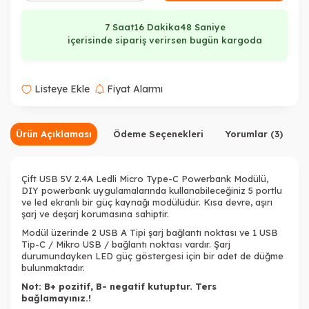
7 Saat
16 Dakika
47 Saniye
içerisinde sipariş verirsen bugün kargoda
Listeye Ekle
Fiyat Alarmı
Ürün Açıklaması
Ödeme Seçenekleri
Yorumlar (3)
Çift USB 5V 2.4A Ledli Micro Type-C Powerbank Modülü,
DIY powerbank uygulamalarında kullanabileceğiniz 5 portlu
ve led ekranlı bir güç kaynağı modülüdür. Kısa devre, aşırı
şarj ve deşarj korumasına sahiptir.
Modül üzerinde
2 USB A Tipi şarj bağlantı noktası ve 1 USB
Tip-C / Mikro USB / bağlantı noktası vardır. Şarj
durumundayken LED güç göstergesi için bir adet de düğme
bulunmaktadır.
Not: B+ pozitif, B- negatif kutuptur. Ters
bağlamayınız.!