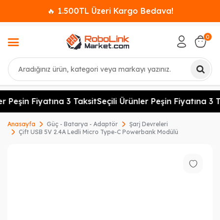
🔥 1.500TL Üzeri Kargo Bedava!
0
Ara
r Peşin Fiyatına 3 Taksit
Seçili Ürünler Peşin Fiyatına 3 T
Anasayfa
Güç - Batarya - Adaptör
Şarj Devreleri
Çift USB 5V 2.4A Ledli Micro Type-C Powerbank Modülü