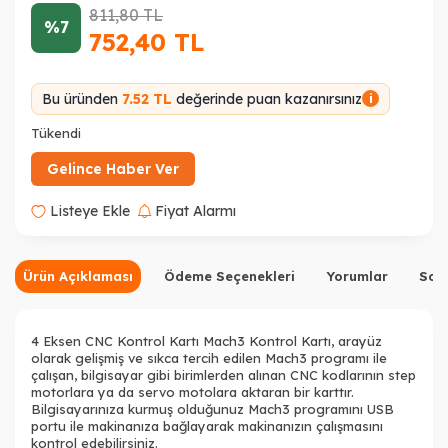
811,80
TL
%7
752,40
TL
Bu üründen
7.52 TL
değerinde puan kazanırsınız
i
Tükendi
Gelince Haber Ver
Listeye Ekle
Fiyat Alarmı
Ürün Açıklaması
Ödeme Seçenekleri
Yorumlar
Sor
4 Eksen CNC Kontrol Kartı Mach3 Kontrol Kartı, arayüz
olarak gelişmiş ve sıkca tercih edilen Mach3 programı ile
çalışan, bilgisayar gibi birimlerden alınan CNC kodlarının step
motorlara ya da servo motolara aktaran bir karttır.
Bilgisayarınıza kurmuş olduğunuz Mach3 programını USB
portu ile makinanıza bağlayarak makinanızın çalışmasını
kontrol edebilirsiniz.