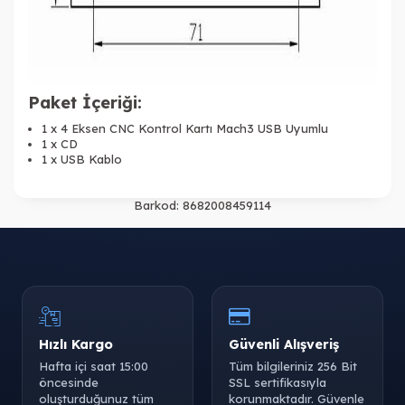
Paket İçeriği:
1 x 4 Eksen CNC Kontrol Kartı Mach3 USB Uyumlu
1 x CD
1 x USB Kablo
Barkod:
8682008459114
Hızlı Kargo
Güvenli Alışveriş
Hafta içi saat 15:00
Tüm bilgileriniz 256 Bit
öncesinde
SSL sertifikasıyla
oluşturduğunuz tüm
korunmaktadır. Güvenle