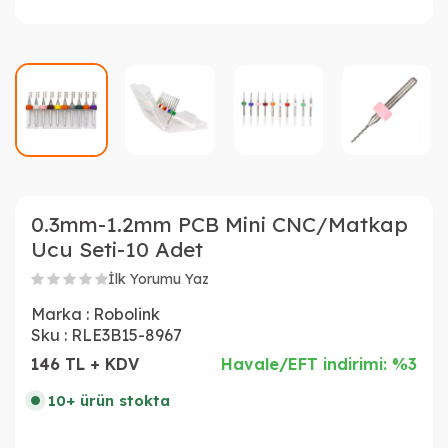
0.3mm-1.2mm PCB Mini CNC/Matkap
Ucu Seti-10 Adet
İlk Yorumu Yaz
Marka :
Robolink
Sku :
RLE3B15-8967
146 TL + KDV
Havale/EFT indirimi: %3
10+ ürün stokta