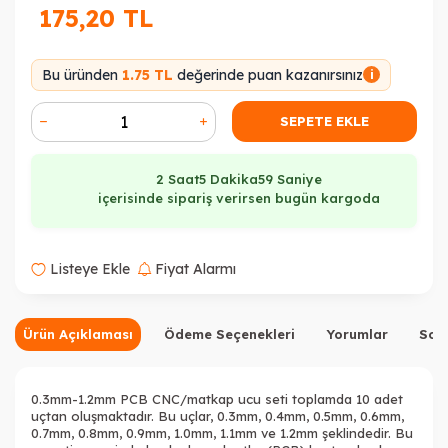
175,20
TL
Bu üründen
1.75 TL
değerinde puan kazanırsınız
i
SEPETE EKLE
2 Saat
5 Dakika
59 Saniye
içerisinde sipariş verirsen bugün kargoda
Listeye Ekle
Fiyat Alarmı
Ürün Açıklaması
Ödeme Seçenekleri
Yorumlar
Sor
0.3mm-1.2mm PCB CNC/matkap ucu seti toplamda 10 adet
uçtan oluşmaktadır. Bu uçlar, 0.3mm, 0.4mm, 0.5mm, 0.6mm,
0.7mm, 0.8mm, 0.9mm, 1.0mm, 1.1mm ve 1.2mm şeklindedir. Bu