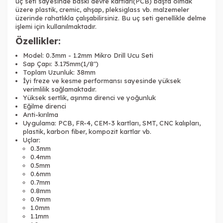
uç seti sayesinde baskı devre kartları(PCB) başta olmak
üzere plastik, cremic, ahşap, pleksiglass vb. malzemeler
üzerinde rahatlıkla çalışabilirsiniz. Bu uç seti genellikle delme
işlemi için kullanılmaktadır.
Özellikler:
Model: 0.3mm - 1.2mm Mikro Drill Ucu Seti
Sap Çapı: 3.175mm(1/8")
Toplam Uzunluk: 38mm
İyi freze ve kesme performansı sayesinde yüksek
verimlilik sağlamaktadır.
Yüksek sertlik, aşınma direnci ve yoğunluk
Eğilme direnci
Anti-kırılma
Uygulama: PCB, FR-4, CEM-3 kartları, SMT, CNC kalıpları,
plastik, karbon fiber, kompozit kartlar vb.
Uçlar:
0.3mm
0.4mm
0.5mm
0.6mm
0.7mm
0.8mm
0.9mm
1.0mm
1.1mm