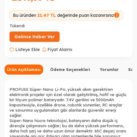
Bu üründen
21.47 TL
değerinde puan kazanırsınız
i
Tükendi
Gelince Haber Ver
Listeye Ekle
Fiyat Alarmı
Ürün Açıklaması
Ödeme Seçenekleri
Yorumlar
Sor
PROFUSE Süper-Nano Li-Po, yüksek akım gerektiren
elektronik projeler için özel olarak geliştirilmiş, hafif ve güçlü
bir lityum polimer bataryadır. 7.4V gerilimi ve 5000mAh
kapasitesiyle, özellikle drone, robotik sistemler, RC araçlar
ve savunma uygulamaları gibi alanlarda güvenilir enerji
sağlar.
Süper-Nano hücre teknolojisi, bataryanın daha düşük iç
dirençle çalışmasını sağlar; bu da daha yüksek performans,
daha hızlı şarj ve daha uzun ömür demektir. 65C deşarj oranı
sayesinde ani güç ihtiyacı olan sistemlerde bile sorunsuz