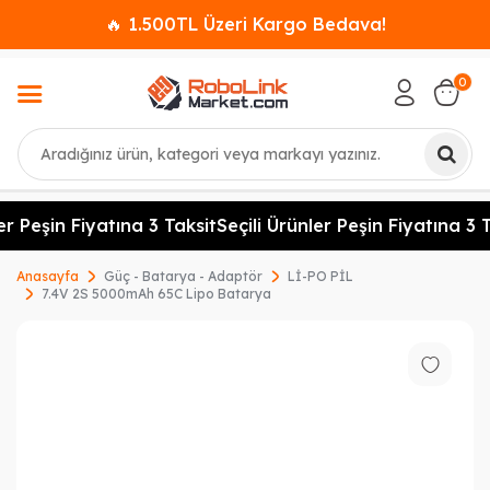
🔥 1.500TL Üzeri Kargo Bedava!
0
Ara
er Peşin Fiyatına 3 Taksit
Seçili Ürünler Peşin Fiyatına 3 T
Anasayfa
Güç - Batarya - Adaptör
Lİ-PO PİL
7.4V 2S 5000mAh 65C Lipo Batarya