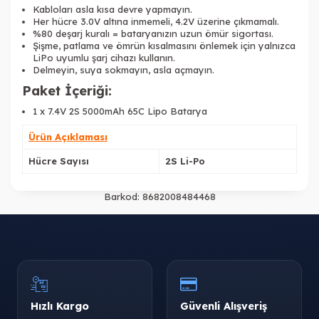
Kabloları asla kısa devre yapmayın.
Her hücre 3.0V altına inmemeli, 4.2V üzerine çıkmamalı.
%80 deşarj kuralı = bataryanızın uzun ömür sigortası.
Şişme, patlama ve ömrün kısalmasını önlemek için yalnızca
LiPo uyumlu şarj cihazı kullanın.
Delmeyin, suya sokmayın, asla açmayın.
Paket İçeriği:
1 x 7.4V 2S 5000mAh 65C Lipo Batarya
Ürün Açıklaması
Hücre Sayısı
2S Li-Po
Barkod:
8682008484468
Hızlı Kargo
Güvenli Alışveriş