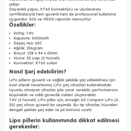
çalışır.
Dayanıklı yapısı, XT60 konnektörü ve uluslararası
sertifikalarıyla hem güvenli hem de profesyonel kullanıma
uygundur. SGS ve MSDS raporları mevcuttur.
Özellikler:
Voltaj: 7.4V
Kapasite: 5000mAh
Deşarj Hızı: 65C
Ağırlık: 256gram
Boyut: 138 x 44 x 22mm
Hücre: 2S yapı (2 hücreli)
Konnektör: XT60 soket
Nasıl Şarj edebilirim?
LiPo pillerin güvenli ve sağlıklı şekilde şarj edilebilmesi için
özel olarak tasarlanmış LiPo şarj cihazları kullanılmalıdır.
Uyumlu olmayan cihazlar, pile zarar verebilir, performansını
düşürebilir ve ciddi güvenlik riskleri oluşturabilir.
7.4V (2 hücreli) LiPo piller için, örneğin A3 Compact LiPo (2-
3S) şarj cihazı güvenli bir seçimdir. Bu tip cihazlar, hücreleri
dengeli şekilde şarj eder ve pil ömrünü uzatır.
Lipo pillerin kullanımında dikkat edilmesi
gerekenler: