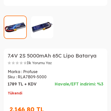
7.4V 2S 5000mAh 65C Lipo Batarya
İlk Yorumu Yaz
Marka :
Profuse
Sku :
RLA7B09-5000
1789 TL + KDV
Havale/EFT indirimi: %3
Tükendi
2.146,80
TL