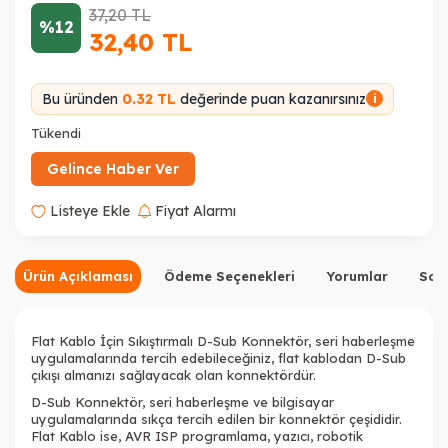
37,20
TL
%12
32,40
TL
Bu üründen
0.32 TL
değerinde puan kazanırsınız
i
Tükendi
Gelince Haber Ver
Listeye Ekle
Fiyat Alarmı
Ürün Açıklaması
Ödeme Seçenekleri
Yorumlar
Sor
Flat Kablo İçin Sıkıştırmalı D-Sub Konnektör, seri haberleşme
uygulamalarında tercih edebileceğiniz, flat kablodan D-Sub
çıkışı almanızı sağlayacak olan konnektördür.
D-Sub Konnektör, seri haberleşme ve bilgisayar
uygulamalarında sıkça tercih edilen bir konnektör çeşididir.
Flat Kablo ise, AVR ISP programlama, yazıcı, robotik