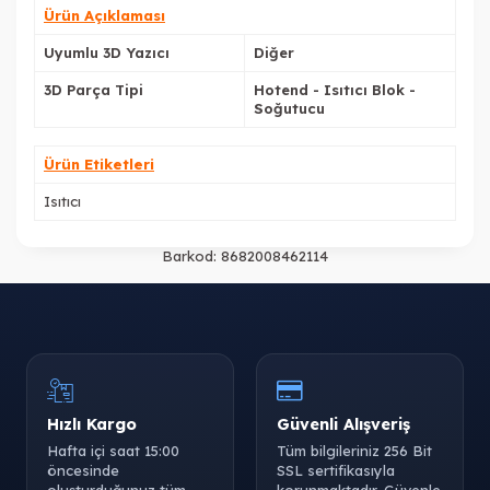
Ürün Açıklaması
Uyumlu 3D Yazıcı
Diğer
3D Parça Tipi
Hotend - Isıtıcı Blok -
Soğutucu
Ürün Etiketleri
Isıtıcı
Barkod:
8682008462114
Hızlı Kargo
Güvenli Alışveriş
Hafta içi saat 15:00
Tüm bilgileriniz 256 Bit
öncesinde
SSL sertifikasıyla