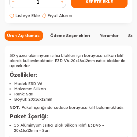
SEPETE EKLE
Listeye Ekle
Fiyat Alarmı
Ürün Açıklaması
Ödeme Seçenekleri
Yorumlar
Sor
3D yazıcı alüminyum ısıtıcı blokları için koruyucu silikon kılıf
olarak kullanılmaktadır.
E3D V6-20x16x12mm
ısıtıcı bloklar ile
uyumludur.
Özellikler:
Model: E3D V6
Malzeme: Silikon
Renk: Sarı
Boyut: 20x16x12mm
NOT:
Paket içeriğinde sadece koruyucu kılıf bulunmaktadır.
Paket İçeriği:
1 x Alüminyum Isıtıcı Blok Silikon Kılıfı E3DV6 -
20x16x12mm - Sarı