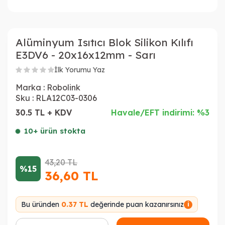
Alüminyum Isıtıcı Blok Silikon Kılıfı
E3DV6 - 20x16x12mm - Sarı
İlk Yorumu Yaz
Marka :
Robolink
Sku :
RLA12C03-0306
30.5 TL + KDV
Havale/EFT indirimi: %3
10+ ürün stokta
43,20
TL
%15
36,60
TL
Bu üründen
0.37 TL
değerinde puan kazanırsınız
i