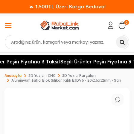
🔥 1.500TL Üzeri Kargo Bedava!
0
Ara
er Peşin Fiyatına 3 Taksit
Seçili Ürünler Peşin Fiyatına 3 T
Anasayfa
3D Yazıcı - CNC
3D Yazıcı Parçaları
Alüminyum Isıtıcı Blok Silikon Kılıfı E3DV6 - 20x16x12mm - Sarı