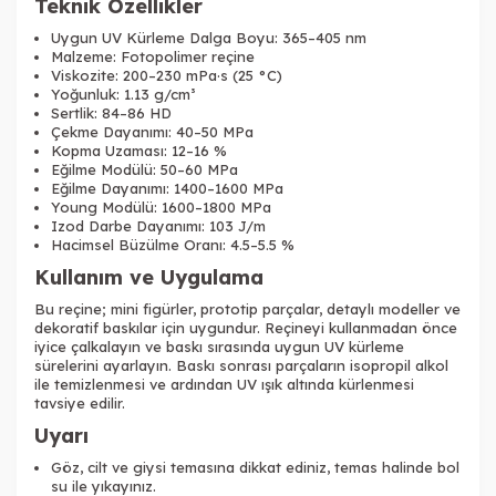
Teknik Özellikler
Tükendi
Uygun UV Kürleme Dalga Boyu: 365–405 nm
Malzeme: Fotopolimer reçine
Viskozite: 200–230 mPa·s (25 °C)
Yoğunluk: 1.13 g/cm³
Sertlik: 84–86 HD
Çekme Dayanımı: 40–50 MPa
Kopma Uzaması: 12–16 %
Eğilme Modülü: 50–60 MPa
Eğilme Dayanımı: 1400–1600 MPa
Young Modülü: 1600–1800 MPa
Izod Darbe Dayanımı: 103 J/m
Hacimsel Büzülme Oranı: 4.5–5.5 %
Kullanım ve Uygulama
Bu reçine; mini figürler, prototip parçalar, detaylı modeller ve
dekoratif baskılar için uygundur. Reçineyi kullanmadan önce
iyice çalkalayın ve baskı sırasında uygun UV kürleme
sürelerini ayarlayın. Baskı sonrası parçaların isopropil alkol
ile temizlenmesi ve ardından UV ışık altında kürlenmesi
tavsiye edilir.
Uyarı
Göz, cilt ve giysi temasına dikkat ediniz, temas halinde bol
su ile yıkayınız.