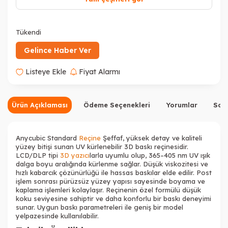
Tükendi
Tükendi
Tükendi
Gelince Haber Ver
Listeye Ekle
Fiyat Alarmı
Tükendi
Tükendi
Tükendi
Ürün Açıklaması
Ödeme Seçenekleri
Yorumlar
Sor
Anycubic Standard
Reçine
Şeffaf, yüksek detay ve kaliteli
yüzey bitişi sunan UV kürlenebilir 3D baskı reçinesidir.
LCD/DLP tipi
3D yazıcı
larla uyumlu olup, 365–405 nm UV ışık
dalga boyu aralığında kürlenme sağlar. Düşük viskozitesi ve
Tükendi
hızlı kabarcık çözünürlüğü ile hassas baskılar elde edilir. Post
işlem sonrası pürüzsüz yüzey yapısı sayesinde boyama ve
kaplama işlemleri kolaylaşır. Reçinenin özel formülü düşük
koku seviyesine sahiptir ve daha konforlu bir baskı deneyimi
sunar. Uygun baskı parametreleri ile geniş bir model
yelpazesinde kullanılabilir.