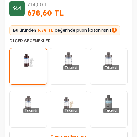
714,00
TL
%4
678,60
TL
Bu üründen
6.79 TL
değerinde puan kazanırsınız
i
DIĞER SEÇENEKLER
Tükendi
Tükendi
Tükendi
Tükendi
Tükendi
Tüm çeşitleri gör