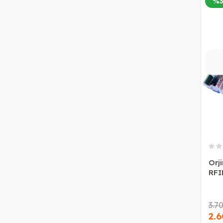
%
Orj
RFID
3.7
2.6