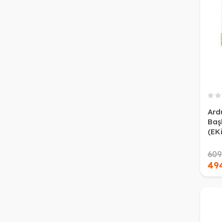
Ard
Baş
(EK
609
49