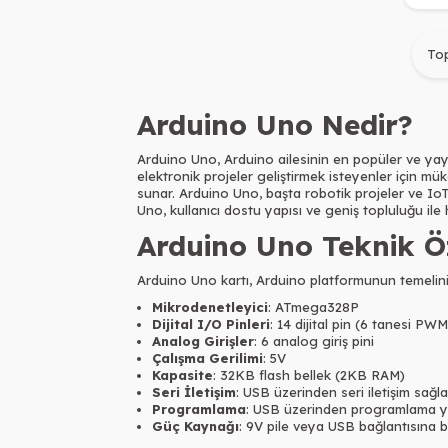
To
Arduino Uno Nedir?
Arduino Uno, Arduino ailesinin en popüler ve yaygı
elektronik projeler geliştirmek isteyenler için mü
sunar. Arduino Uno, başta robotik projeler ve Io
Uno, kullanıcı dostu yapısı ve geniş topluluğu ile
Arduino Uno Teknik Öz
Arduino Uno kartı, Arduino platformunun temelini a
Mikrodenetleyici
: ATmega328P
Dijital I/O Pinleri
: 14 dijital pin (6 tanesi PWM 
Analog Girişler
: 6 analog giriş pini
Çalışma Gerilimi
: 5V
Kapasite
: 32KB flash bellek (2KB RAM)
Seri İletişim
: USB üzerinden seri iletişim sağla
Programlama
: USB üzerinden programlama yap
Güç Kaynağı
: 9V pile veya USB bağlantısına b