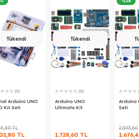
30
%
28
Tükendi
Tükendi
T
(0)
(0)
inal Arduino UNO
Arduino UNO
Arduino 
 Kit Seti
Ultimate Kit
Seti
00,80 TL
2.343,60
02,80 TL
1.728,60 TL
1.676,