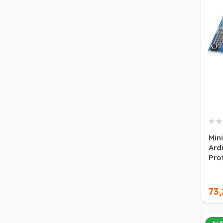
Min
Ard
Prot
73