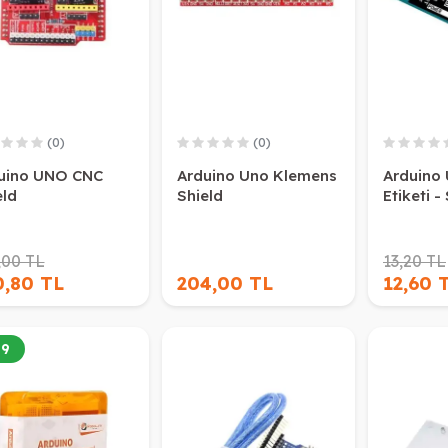
(0)
(0)
uino UNO CNC
Arduino Uno Klemens
Arduino
eld
Shield
Etiketi -
,00 TL
13,20 TL
0,80 TL
204,00 TL
12,60 
19