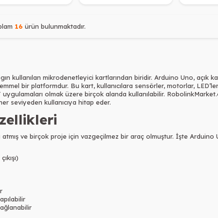
plam
16
ürün bulunmaktadır.
n kullanılan mikrodenetleyici kartlarından biridir. Arduino Uno, açık ka
kemmel bir platformdur. Bu kart, kullanıcılara sensörler, motorlar, LED’l
T uygulamaları olmak üzere birçok alanda kullanılabilir. RobolinkMarke
 her seviyeden kullanıcıya hitap eder.
ellikleri
tmış ve birçok proje için vazgeçilmez bir araç olmuştur. İşte Arduino Un
çıkışı)
r
ılabilir
ağlanabilir