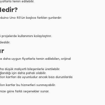
tlarla temin edilebilir.
Nedir?
uino Uno R3'ün başlıca farkları şunlardır:
projelerde kullanımını kolaylaştırır.
ealdir.
ar
e daha uygun fiyatlarla temin edilebilen, orijinal
a düşük maliyetli bileşenlerle üretilebilir.
landığı için daha pahalı olabilir.
o klon kartları da uyumludur ancak bazı durumlarda
klon kartlar bu hizmetleri sunmayabilir.
ize göre farklı seçenekler sunar.