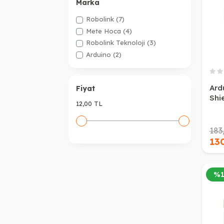
Marka
Robolink
(7)
Mete Hoca
(4)
Robolink Teknoloji
(3)
Arduino
(2)
Ard
Fiyat
Shi
12,00 TL
183
13
%