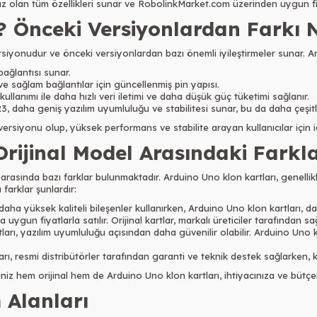
ız olan tüm özellikleri sunar ve RobolinkMarket.com üzerinden uygun fiya
? Önceki Versiyonlardan Farkı 
iyonudur ve önceki versiyonlardan bazı önemli iyileştirmeler sunar. Ard
bağlantısı sunar.
ve sağlam bağlantılar için güncellenmiş pin yapısı.
llanımı ile daha hızlı veri iletimi ve daha düşük güç tüketimi sağlanır.
, daha geniş yazılım uyumluluğu ve stabilitesi sunar, bu da daha çeşitli 
siyonu olup, yüksek performans ve stabilite arayan kullanıcılar için id
rijinal Model Arasındaki Farkl
arasında bazı farklar bulunmaktadır. Arduino Uno klon kartları, genellikl
 farklar şunlardır:
 daha yüksek kaliteli bileşenler kullanırken, Arduino Uno klon kartları, dah
 uygun fiyatlarla satılır. Orijinal kartlar, markalı üreticiler tarafından sağ
rtları, yazılım uyumluluğu açısından daha güvenilir olabilir. Arduino Un
ları, resmi distribütörler tarafından garanti ve teknik destek sağlarken, 
z hem orijinal hem de Arduino Uno klon kartları, ihtiyacınıza ve bütçen
 Alanları