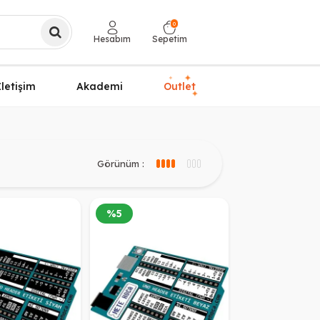
0
Hesabım
Sepetim
✦
✦
İletişim
Akademi
Outlet
✦
Görünüm :
3 sütun görünüm
4 sütun görünüm
%
5