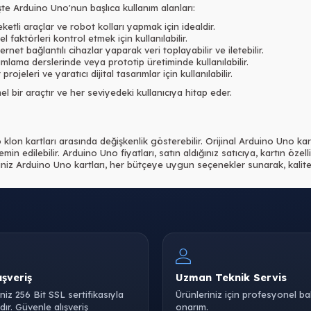
İşte Arduino Uno'nun başlıca kullanım alanları:
eketli araçlar ve robot kolları yapmak için idealdir.
el faktörleri kontrol etmek için kullanılabilir.
ternet bağlantılı cihazlar yaparak veri toplayabilir ve iletebilir.
mlama derslerinde veya prototip üretiminde kullanılabilir.
 projeleri ve yaratıcı dijital tasarımlar için kullanılabilir.
 bir araçtır ve her seviyedeki kullanıcıya hitap eder.
 klon kartları arasında değişkenlik gösterebilir. Orijinal Arduino Uno kar
in edilebilir. Arduino Uno fiyatları, satın aldığınız satıcıya, kartın özel
z Arduino Uno kartları, her bütçeye uygun seçenekler sunarak, kaliteli
ışveriş
Uzman Teknik Servis
iniz 256 Bit SSL sertifikasıyla
Ürünleriniz için profesyonel b
ır. Güvenle alışveriş
onarım.