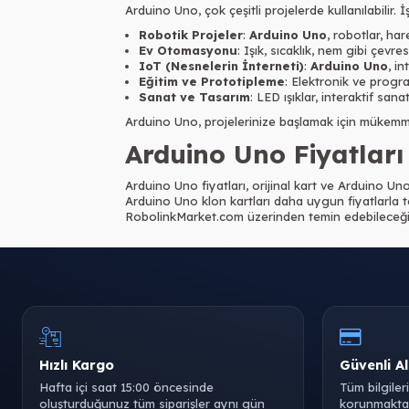
Arduino Uno, çok çeşitli projelerde kullanılabilir. 
Robotik Projeler
:
Arduino Uno
, robotlar, har
Ev Otomasyonu
: Işık, sıcaklık, nem gibi çevres
IoT (Nesnelerin İnterneti)
:
Arduino Uno
, in
Eğitim ve Prototipleme
: Elektronik ve progra
Sanat ve Tasarım
: LED ışıklar, interaktif sanat
Arduino Uno, projelerinize başlamak için mükemmel
Arduino Uno Fiyatları
Arduino Uno fiyatları, orijinal kart ve Arduino Uno
Arduino Uno klon kartları daha uygun fiyatlarla tem
RobolinkMarket.com üzerinden temin edebileceğini
Hızlı Kargo
Güvenli Al
Hafta içi saat 15:00 öncesinde
Tüm bilgiler
oluşturduğunuz tüm siparişler aynı gün
korunmaktad