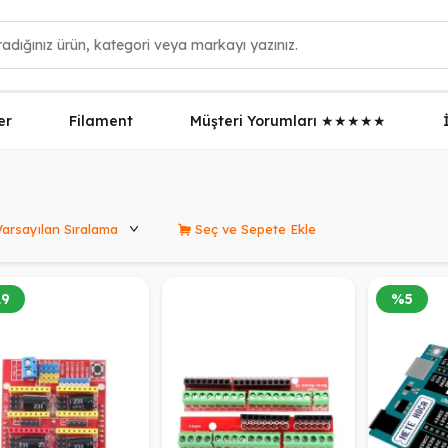
er
Filament
Müşteri Yorumları ★★★★★
rünleri Sırala
Seç ve Sepete Ekle
29
%
5