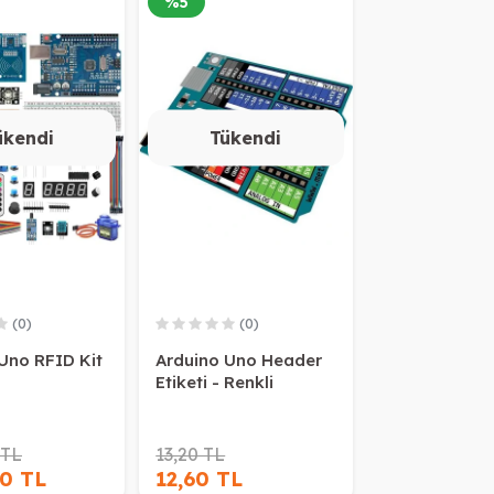
%
5
ükendi
Tükendi
(0)
(0)
Uno RFID Kit
Arduino Uno Header
Etiketi - Renkli
 TL
13,20 TL
40 TL
12,60 TL