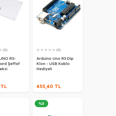
(0)
(0)
 UNO R3-
Arduino Uno R3 Dip
ard Şeffaf
Klon - USB Kablo
leksi
Hediyeli
 TL
455,40 TL
%
5