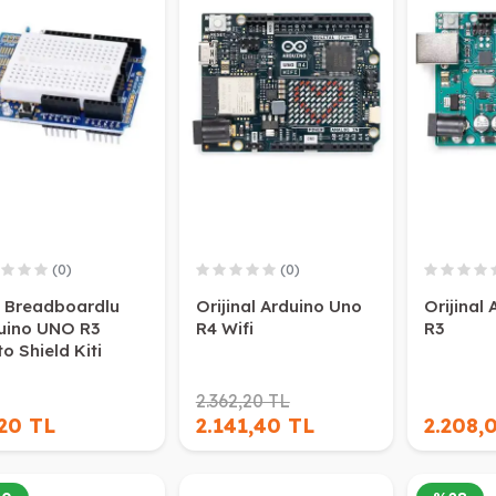
(0)
(0)
i Breadboardlu
Orijinal Arduino Uno
Orijinal
uino UNO R3
R4 Wifi
R3
o Shield Kiti
2.362,20 TL
,20 TL
2.141,40 TL
2.208,