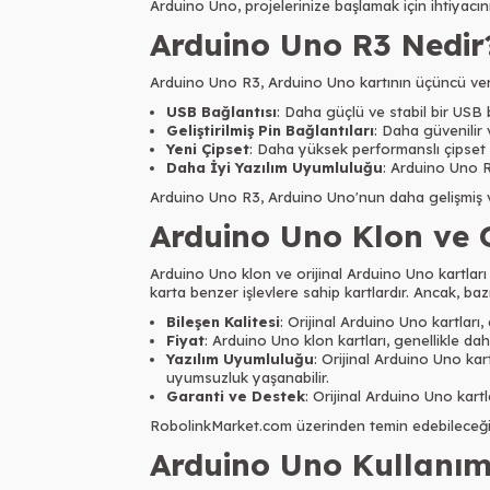
Arduino Uno, projelerinize başlamak için ihtiyacın
Arduino Uno R3 Nedir
Arduino Uno R3, Arduino Uno kartının üçüncü vers
USB Bağlantısı
: Daha güçlü ve stabil bir USB 
Geliştirilmiş Pin Bağlantıları
: Daha güvenilir 
Yeni Çipset
: Daha yüksek performanslı çipset ku
Daha İyi Yazılım Uyumluluğu
: Arduino Uno R3
Arduino Uno R3, Arduino Uno'nun daha gelişmiş ver
Arduino Uno Klon ve O
Arduino Uno klon ve orijinal Arduino Uno kartları 
karta benzer işlevlere sahip kartlardır. Ancak, bazı
Bileşen Kalitesi
: Orijinal Arduino Uno kartları,
Fiyat
: Arduino Uno klon kartları, genellikle daha
Yazılım Uyumluluğu
: Orijinal Arduino Uno ka
uyumsuzluk yaşanabilir.
Garanti ve Destek
: Orijinal Arduino Uno kart
RobolinkMarket.com üzerinden temin edebileceğini
Arduino Uno Kullanım