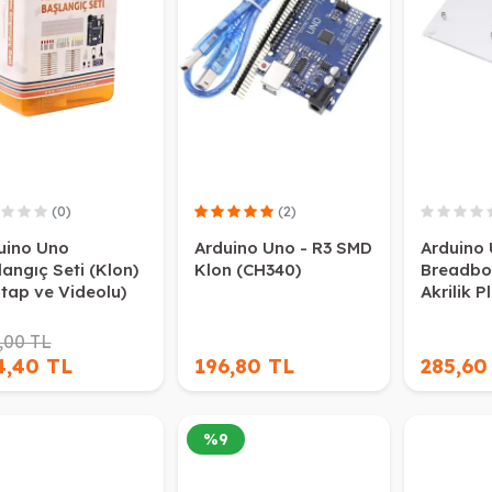
(0)
(2)
uino Uno
Arduino Uno - R3 SMD
Arduino
langıç Seti (Klon)
Klon (CH340)
Breadbo
itap ve Videolu)
Akrilik P
,00 TL
4,40 TL
196,80 TL
285,60
%
9