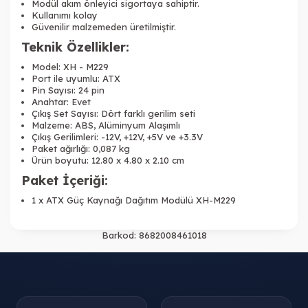
Modül akım önleyici sigortaya sahiptir.
Kullanımı kolay
Güvenilir malzemeden üretilmiştir.
Teknik Özellikler:
Model: XH - M229
Port ile uyumlu: ATX
Pin Sayısı: 24 pin
Anahtar: Evet
Çıkış Set Sayısı: Dört farklı gerilim seti
Malzeme: ABS, Alüminyum Alaşımlı
Çıkış Gerilimleri:
-12V, +12V, +5V ve +3.3V
Paket ağırlığı: 0,087 kg
Ürün boyutu: 12.80 x 4.80 x 2.10 cm
Paket İçeriği:
1 x ATX Güç Kaynağı Dağıtım Modülü XH-M229
Barkod:
8682008461018