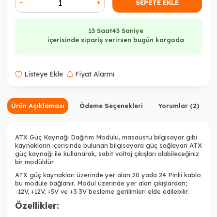
SEPETE EKLE
13 Saat
42 Saniye
içerisinde sipariş verirsen bugün kargoda
Listeye Ekle
Fiyat Alarmı
Ürün Açıklaması
Ödeme Seçenekleri
Yorumlar (2)
ATX Güç Kaynağı Dağıtım Modülü, masaüstü bilgisayar gibi
kaynakların içerisinde bulunan bilgisayara güç sağlayan ATX
güç kaynağı ile kullanarak, sabit voltaj çıkışları alabileceğiniz
bir modüldür.
ATX güç kaynakları üzerinde yer alan 20 yada 24 Pinlii kablo
bu modüle bağlanır. Modül üzerinde yer alan çıkışlardan;
-12V, +12V, +5V ve +3.3V besleme gerilimleri elde edilebilir.
Özellikler: