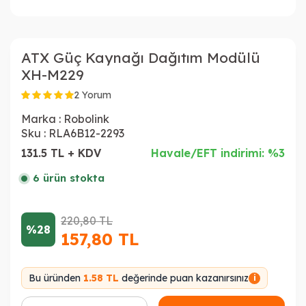
ATX Güç Kaynağı Dağıtım Modülü
XH-M229
2 Yorum
Marka :
Robolink
Sku :
RLA6B12-2293
131.5 TL + KDV
Havale/EFT indirimi: %3
6 ürün stokta
220,80
TL
%28
157,80
TL
Bu üründen
1.58 TL
değerinde puan kazanırsınız
i