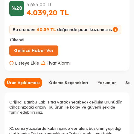
5.655,00
TL
%28
4.039,20
TL
Bu üründen
40.39 TL
değerinde puan kazanırsınız
i
Tükendi
Gelince Haber Ver
Listeye Ekle
Fiyat Alarmı
Ürün Açıklaması
Ödeme Seçenekleri
Yorumlar
Sor
Orijinal Bambu Lab ısıtıcı yatak (heatbed) değişim ürünüdür.
Cihazınızdaki arızayı bu ürün ile kolay ve güvenli şekilde
tamir edebilirsiniz.
X1 serisi yazıcılarda kabin içinde yer alan, baskının yapıldığı
platfomdur.Türkçe kaynaklarda Isıtıcı yatak veya tabla