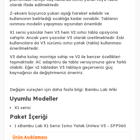
olarak ifade edilmektedir.
Z-ekseni boyunca yukarı aşağı hareket edebilir ve
kullanıcının belirlediği sıcaklığa kadar ısınabilir. Tablanın
ısınması modelin yapışması açısından önemlidir.
X1 serisi yazıcılar hem V3 hem V2 ısıtıcı tabla opsiyona
sahiptir. Ancak yeni yazıcılar V3 olarak üretilmektedir. Eski
kullanıcılara da V3 sürümü ısıtıcı yatak (tabla) kullanması
önerilmektedir.
V3 daha kolay montaja sahip ve V2 ile benzer özellikleri
taşımaktadır. AC adaptörü de tabla versiyonuna göre farklı
olabilir. Eğer v2 tabladan V3 tablaya geçerseniz güç
kaynağınızı da değiştirmenizi öneririz.
Değişim süreçleri için daha fazla bilgi:
Bambu Lab Wiki
Uyumlu Modeller
X1 serisi
Paket İçeriği
1 xBambu Lab X1 Serisi Isıtıcı Yatak Ünitesi V3 - SPP060
Ürün Açıklaması