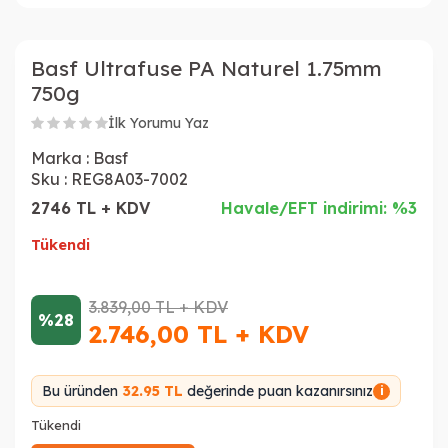
Basf Ultrafuse PA Naturel 1.75mm
750g
İlk Yorumu Yaz
Marka :
Basf
Sku :
REG8A03-7002
2746 TL + KDV
Havale/EFT indirimi: %3
Tükendi
3.839,00
TL + KDV
%28
2.746,00
TL + KDV
Bu üründen
32.95 TL
değerinde puan kazanırsınız
i
Tükendi