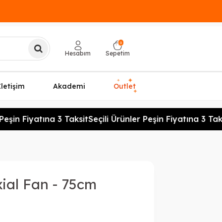
0
Hesabım
Sepetim
✦
✦
İletişim
Akademi
Outlet
✦
eşin Fiyatına 3 Taksit
Seçili Ürünler Peşin Fiyatına 3 Taks
xial Fan - 75cm