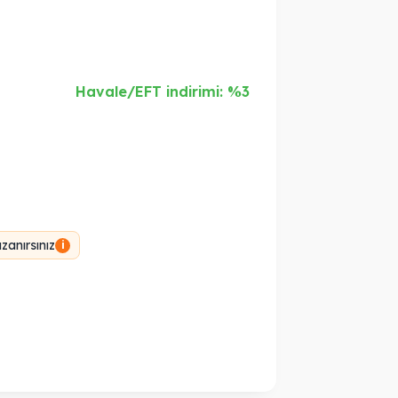
Havale/EFT indirimi: %3
anırsınız
i