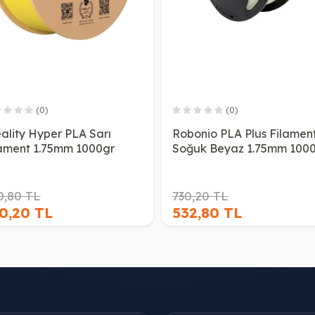
(0)
(0)
ality Hyper PLA Sarı
Robonio PLA Plus Filamen
lament 1.75mm 1000gr
Soğuk Beyaz 1.75mm 100
0,80 TL
730,20 TL
0,20 TL
532,80 TL