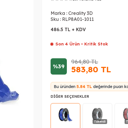
Marka :
Creality 3D
Sku :
RLP8A01-1011
486.5 TL + KDV
Son 4 Ürün • Kritik Stok
964,80
TL
%39
583,80
TL
Bu üründen
5.84 TL
değerinde puan ka
DIĞER SEÇENEKLER
Tükendi
T