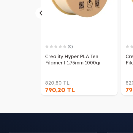
(0)
Creality Hyper PLA Ten
Cre
Filament 1.75mm 1000gr
Fi
820,80 TL
82
790,20 TL
79