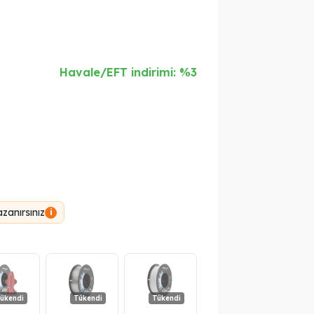
Havale/EFT indirimi: %3
zanırsınız
i
ükendi
Tükendi
Tükendi