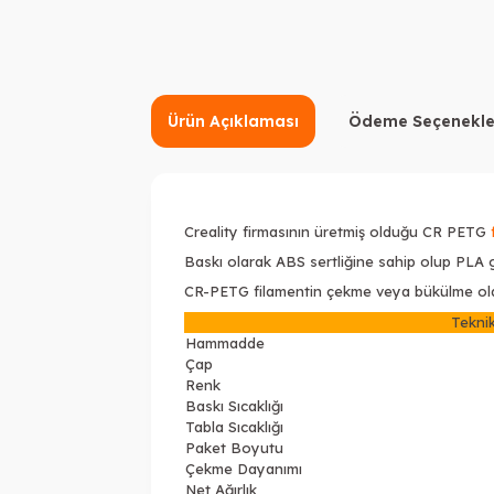
Ürün Açıklaması
Ödeme Seçenekle
Creality firmasının üretmiş olduğu CR PETG
Baskı olarak ABS sertliğine sahip olup PLA g
CR-PETG filamentin çekme veya bükülme olasıl
Teknik
Hammadde
Çap
Renk
Baskı Sıcaklığı
Tabla Sıcaklığı
Paket Boyutu
Çekme Dayanımı
Net Ağırlık