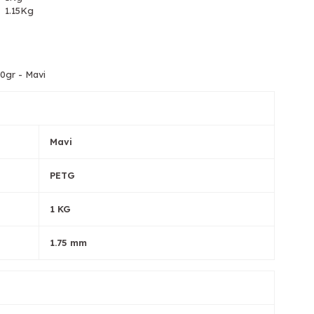
1.15Kg
0gr - Mavi
Mavi
PETG
1 KG
1.75 mm