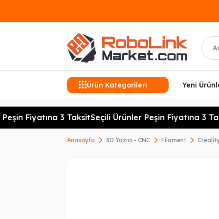
Ara
Ürün Kategorileri
Yeni Ürünl
eşin Fiyatına 3 Taksit
Seçili Ürünler Peşin Fiyatına 3 Taks
Anasayfa
3D Yazıcı - CNC
Filament
Creali