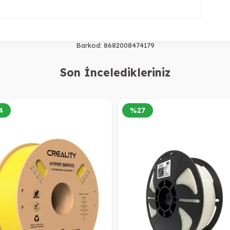
Barkod:
8682008474179
Son İnceledikleriniz
4
%
27