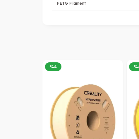
PETG Filament
%
4
%