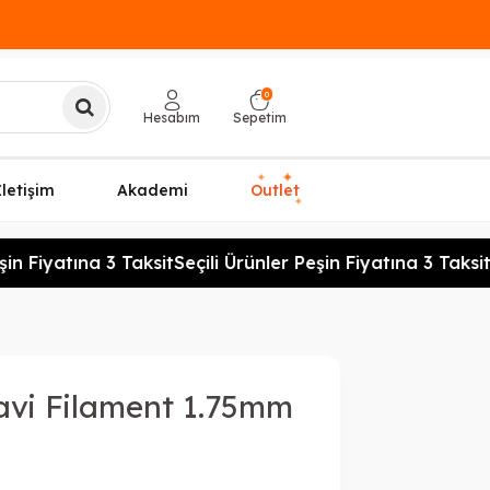
0
Hesabım
Sepetim
✦
✦
İletişim
Akademi
Outlet
✦
n Fiyatına 3 Taksit
Seçili Ürünler Peşin Fiyatına 3 Taksit
Se
avi Filament 1.75mm