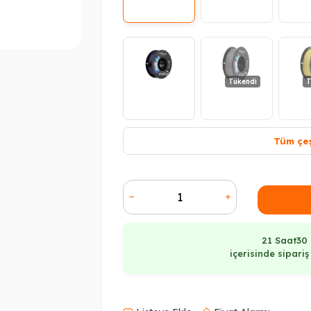
Tükendi
T
Tüm çeş
21 Saat
30
içerisinde sipari