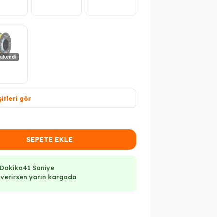
ükendi
itleri gör
SEPETE EKLE
 Dakika
40 Saniye
ş verirsen yarın kargoda