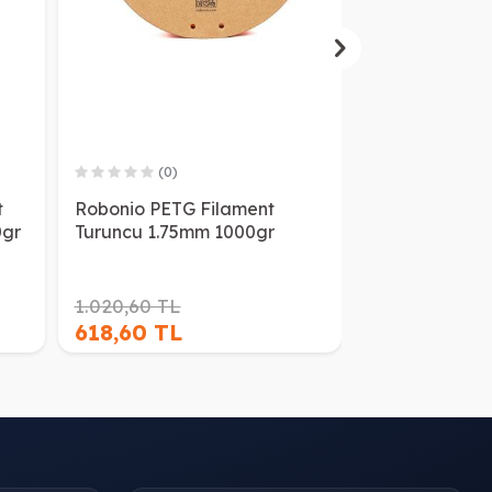
(0)
(0)
t
Robonio PETG Filament
Esun PLA Basi
0gr
Turuncu 1.75mm 1000gr
Beyaz 1.75mm
1.020,60 TL
618,60 TL
606,60 TL