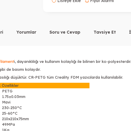
Listeye Ekle
Fiyat Alarmı
ri
Yorumlar
Soru ve Cevap
Tavsiye Et
filament
i, dayanıklılığı ve kullanım kolaylığı ile bilinen bir ko-polyesterdir
ibi de basımı kolaydır.
ığı düşüktür. CR-PETG tüm Creality FDM yazıcılarda kullanılabilir.
 Özellikler
PETG
1.75±0.03mm
Mavi
230-250°C
25-60°C
210x210x75mm
49MPa
1Kg