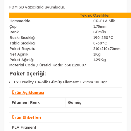
FDM 3D yazıcılarla uyumludur.
Teknik Özellikler
Hammadde
CR-PLA Silk
Çap
1.75mm
Renk
Gümüş
Baskı Sıcaklığı
190-230°C
Tabla Sıcaklığı
0-60°C
Paket Boyutu
210x210x70mm
Net Ağırlık
1Kg
Paket Ağırlığı
1.29Kg
Material Code / Üretici Kodu: 3301120007
Paket İçeriği:
1 x Creality CR-Silk Gümüş Filament 1.75mm 1000gr
Ürün Açıklaması
Filament Renk
Gümüş
Ürün Etiketleri
PLA Filament