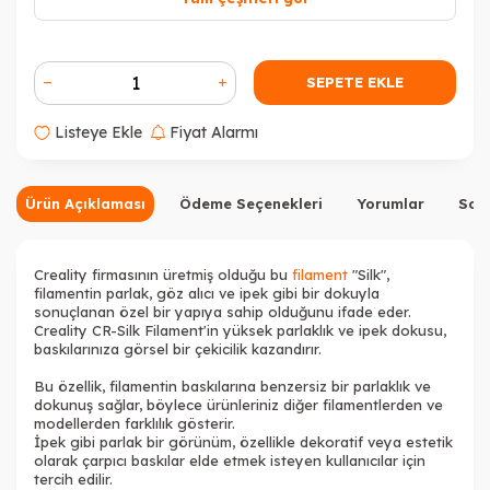
SEPETE EKLE
Listeye Ekle
Fiyat Alarmı
Tükendi
Tükendi
Ürün Açıklaması
Ödeme Seçenekleri
Yorumlar
Sor
Creality firmasının üretmiş olduğu bu
filament
"Silk",
filamentin parlak, göz alıcı ve ipek gibi bir dokuyla
sonuçlanan özel bir yapıya sahip olduğunu ifade eder.
Creality CR-Silk Filament'in yüksek parlaklık ve ipek dokusu,
baskılarınıza görsel bir çekicilik kazandırır.
Bu özellik, filamentin baskılarına benzersiz bir parlaklık ve
dokunuş sağlar, böylece ürünleriniz diğer filamentlerden ve
modellerden farklılık gösterir.
İpek gibi parlak bir görünüm, özellikle dekoratif veya estetik
olarak çarpıcı baskılar elde etmek isteyen kullanıcılar için
tercih edilir.