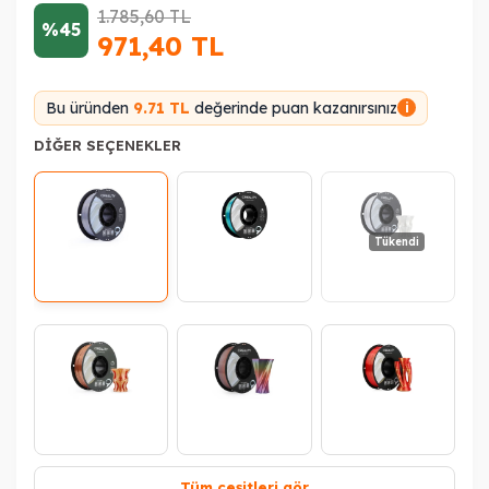
1.785,60
TL
%45
971,40
TL
Bu üründen
9.71 TL
değerinde puan kazanırsınız
i
DIĞER SEÇENEKLER
Tükendi
Tüm çeşitleri gör