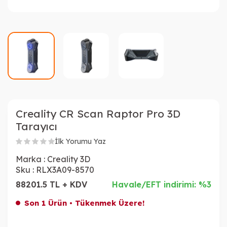
Creality CR Scan Raptor Pro 3D
Tarayıcı
İlk Yorumu Yaz
Marka :
Creality 3D
Sku :
RLX3A09-8570
88201.5 TL + KDV
Havale/EFT indirimi: %3
Son 1 Ürün • Tükenmek Üzere!