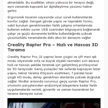
aktarılabilir. Bu özellikler, cihazı yalnızca bir tarayıcı değil,
aynı zamanda kapsamlı bir dijitalleştirme çözümü haline
getirir.
Ergonomik tasarımı sayesinde uzun süreli kullanımlarda
konfor sağlar. Dengeli gövde yapısı ve taşınabilir formu,
sabit kurulum gerektirmeden farklı çalışma ortamlarında
kullanım imkânı sunar. USB üzerinden bilgisayara bağlanarak
çalışır ve güçlü donanımla birlikte kullanıldığında yüksek
çözünürlüklü taramalarda dahi akıcı bir deneyim sağlar.
Creality Raptor Pro – Hızlı ve Hassas 3D
Tarama
Creality Raptor Pro, 22 çapraz lazer çizgisi ve çift mavi ışık
modu sayesinde orta ve büyük ölçekli nesneleri son derece
hızlı ve hassas şekilde taramak için geliştirilmiş profesyonel
bir 3D tarayıcıdır. Geniş yüzeyleri tek seferde kapsayan lazer
yapısı, tekrar tarama ihtiyacını azaltırken; 7 paralel lazer
çizgili HD modu, detay gerektiren alanlarda yüksek doğruluk
sağlar. Modlar arasında sorunsuz geçiş sunan Raptor Pro,
otomotiv parçalarından endüstriyel bileşenlere kadar farklı
uygulamalarda verimli, güvenilir ve zaman kazandıran bir
tarama deneyimi sunar.