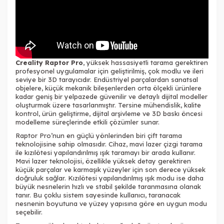
Creality Raptor Pro
, yüksek hassasiyetli tarama gerektiren
profesyonel uygulamalar için geliştirilmiş, çok modlu ve ileri
seviye bir 3D tarayıcıdır. Endüstriyel parçalardan sanatsal
objelere, küçük mekanik bileşenlerden orta ölçekli ürünlere
kadar geniş bir yelpazede güvenilir ve detaylı dijital modeller
oluşturmak üzere tasarlanmıştır. Tersine mühendislik, kalite
kontrol, ürün geliştirme, dijital arşivleme ve 3D baskı öncesi
modelleme süreçlerinde etkili çözümler sunar.
Raptor Pro’nun en güçlü yönlerinden biri çift tarama
teknolojisine sahip olmasıdır. Cihaz, mavi lazer çizgi tarama
ile kızılötesi yapılandırılmış ışık taramayı bir arada kullanır.
Mavi lazer teknolojisi, özellikle yüksek detay gerektiren
küçük parçalar ve karmaşık yüzeyler için son derece yüksek
doğruluk sağlar. Kızılötesi yapılandırılmış ışık modu ise daha
büyük nesnelerin hızlı ve stabil şekilde taranmasına olanak
tanır. Bu çoklu sistem sayesinde kullanıcı, taranacak
nesnenin boyutuna ve yüzey yapısına göre en uygun modu
seçebilir.