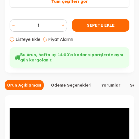
Tüm çeşitleri gör
SEPETE EKLE
Listeye Ekle
Fiyat Alarmı
Bu ürün, hafta içi 14:00'a kadar siparişlerde aynı
gün kargolanır.
Ürün Açıklaması
Ödeme Seçenekleri
Yorumlar
Sor