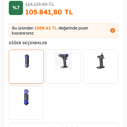
114.119,40
TL
%7
105.841,80
TL
Bu üründen
1058.42 TL
değerinde puan
i
kazanırsınız
DIĞER SEÇENEKLER