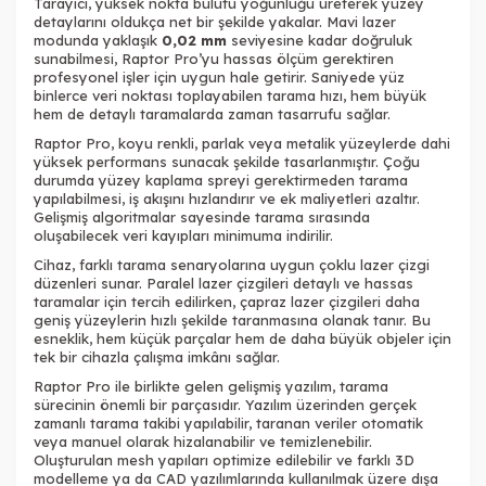
Tarayıcı, yüksek nokta bulutu yoğunluğu üreterek yüzey
detaylarını oldukça net bir şekilde yakalar. Mavi lazer
modunda yaklaşık
0,02 mm
seviyesine kadar doğruluk
sunabilmesi, Raptor Pro’yu hassas ölçüm gerektiren
profesyonel işler için uygun hale getirir. Saniyede yüz
binlerce veri noktası toplayabilen tarama hızı, hem büyük
hem de detaylı taramalarda zaman tasarrufu sağlar.
Raptor Pro, koyu renkli, parlak veya metalik yüzeylerde dahi
yüksek performans sunacak şekilde tasarlanmıştır. Çoğu
durumda yüzey kaplama spreyi gerektirmeden tarama
yapılabilmesi, iş akışını hızlandırır ve ek maliyetleri azaltır.
Gelişmiş algoritmalar sayesinde tarama sırasında
oluşabilecek veri kayıpları minimuma indirilir.
Cihaz, farklı tarama senaryolarına uygun çoklu lazer çizgi
düzenleri sunar. Paralel lazer çizgileri detaylı ve hassas
taramalar için tercih edilirken, çapraz lazer çizgileri daha
geniş yüzeylerin hızlı şekilde taranmasına olanak tanır. Bu
esneklik, hem küçük parçalar hem de daha büyük objeler için
tek bir cihazla çalışma imkânı sağlar.
Raptor Pro ile birlikte gelen gelişmiş yazılım, tarama
sürecinin önemli bir parçasıdır. Yazılım üzerinden gerçek
zamanlı tarama takibi yapılabilir, taranan veriler otomatik
veya manuel olarak hizalanabilir ve temizlenebilir.
Oluşturulan mesh yapıları optimize edilebilir ve farklı 3D
modelleme ya da CAD yazılımlarında kullanılmak üzere dışa