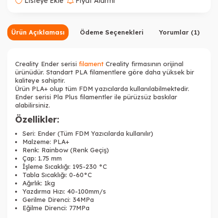
Listeye Ekle
Fiyat Alarmı
Ürün Açıklaması
Ödeme Seçenekleri
Yorumlar (1)
Creality Ender serisi
filament
Creality firmasının orijinal
ürünüdür. Standart PLA filamentlere göre daha yüksek bir
kaliteye sahiptir.
Ürün PLA+ olup tüm FDM yazıcılarda kullanılabilmektedir.
Ender serisi Pla Plus filamentler ile pürüzsüz baskılar
alabilirsiniz.
Özellikler:
Seri: Ender (Tüm FDM Yazıcılarda kullanılır)
Malzeme: PLA+
Renk: Rainbow (Renk Geçiş)
Çap: 1.75 mm
İşleme Sıcaklığı: 195-230 °C
Tabla Sıcaklığı: 0-60°C
Ağırlık: 1kg
Yazdırma Hızı: 40-100mm/s
Gerilme Direnci: 34MPa
Eğilme Direnci: 77MPa