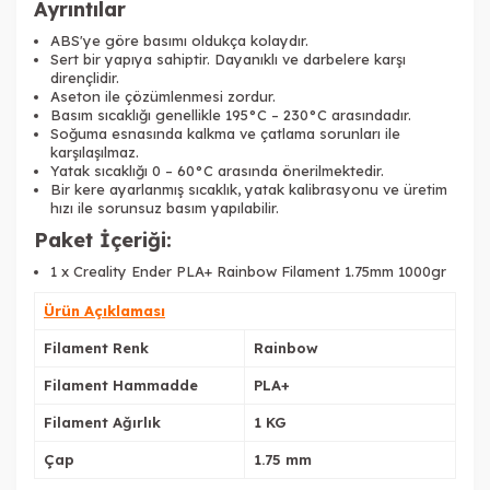
Ayrıntılar
ABS'ye göre basımı oldukça kolaydır.
Sert bir yapıya sahiptir. Dayanıklı ve darbelere karşı
dirençlidir.
Aseton ile çözümlenmesi zordur.
Basım sıcaklığı genellikle 195°C – 230°C arasındadır.
Soğuma esnasında kalkma ve çatlama sorunları ile
karşılaşılmaz.
Yatak sıcaklığı 0 – 60°C arasında önerilmektedir.
Bir kere ayarlanmış sıcaklık, yatak kalibrasyonu ve üretim
hızı ile sorunsuz basım yapılabilir.
Paket İçeriği:
1 x Creality Ender PLA+ Rainbow Filament 1.75mm 1000gr
Ürün Açıklaması
Filament Renk
Rainbow
Filament Hammadde
PLA+
Filament Ağırlık
1 KG
Çap
1.75 mm