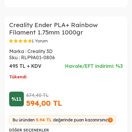
Creality Ender PLA+ Rainbow
Filament 1.75mm 1000gr
1 Yorum
Marka :
Creality 3D
Sku :
RLP9A01-0806
495 TL + KDV
Havale/EFT indirimi: %3
Tükendi
674,40
TL
%11
594,00
TL
Bu üründen
5.94 TL
değerinde puan kazanırsınız
i
DIĞER SEÇENEKLER