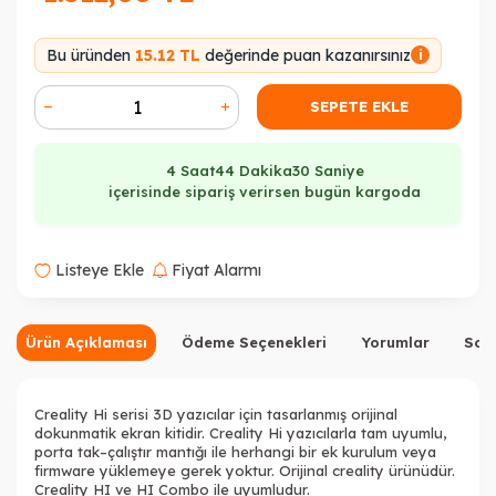
Bu üründen
15.12 TL
değerinde puan kazanırsınız
i
SEPETE EKLE
4 Saat
44 Dakika
30 Saniye
içerisinde sipariş verirsen bugün kargoda
Listeye Ekle
Fiyat Alarmı
Ürün Açıklaması
Ödeme Seçenekleri
Yorumlar
Sor
Creality Hi serisi 3D yazıcılar için tasarlanmış orijinal
dokunmatik ekran kitidir. Creality Hi yazıcılarla tam uyumlu,
porta tak–çalıştır mantığı ile herhangi bir ek kurulum veya
firmware yüklemeye gerek yoktur. Orijinal creality ürünüdür.
Creality HI ve HI Combo ile uyumludur.