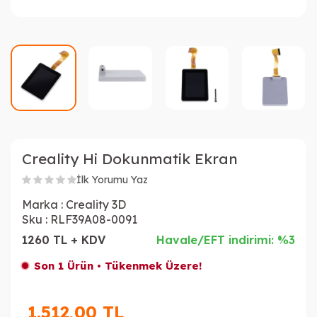
Creality Hi Dokunmatik Ekran
İlk Yorumu Yaz
Marka :
Creality 3D
Sku :
RLF39A08-0091
1260 TL + KDV
Havale/EFT indirimi: %3
Son 1 Ürün • Tükenmek Üzere!
1.512,00
TL