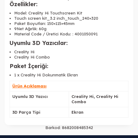
Özellikler:
Model: Creality Hi Touchscreen Kit
Touch screen kit_3.2 inch_touch_240×320
Paket Boyutları: 150×115×45mm
9Net Ağırlık: 60g
Material Code / Üretici Kodu: : 4001050091
Uyumlu 3D Yazıcılar:
Creality Hi
Creality Hi Combo
Paket İçeriği:
1 x Creality Hi Dokunmatik Ekran
Ürün Açıklaması
Uyumlu 3D Yazıcı
Creality Hi, Creality Hi
Combo
3D Parça Tipi
Ekran
Barkod:
8682008485342