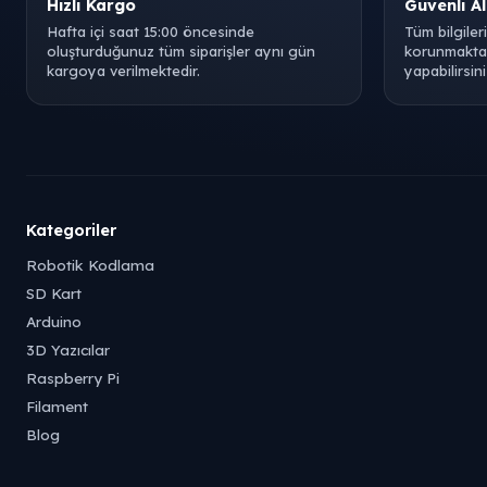
Hızlı Kargo
Güvenli Al
Hafta içi saat 15:00 öncesinde
Tüm bilgiler
oluşturduğunuz tüm siparişler aynı gün
korunmaktad
kargoya verilmektedir.
yapabilirsini
Kategoriler
Robotik Kodlama
SD Kart
Arduino
3D Yazıcılar
Raspberry Pi
Filament
Blog