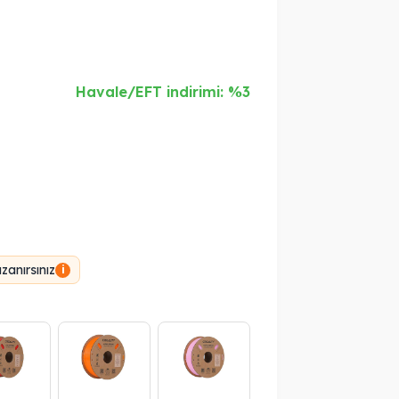
Havale/EFT indirimi: %3
anırsınız
i