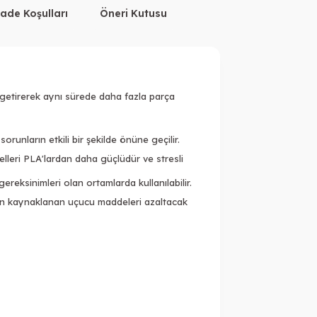
İade Koşulları
Öneri Kutusu
e getirerek aynı sürede daha fazla parça
orunların etkili bir şekilde önüne geçilir.
elleri PLA'lardan daha güçlüdür ve stresli
reksinimleri olan ortamlarda kullanılabilir.
dan kaynaklanan uçucu maddeleri azaltacak