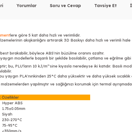
ri
Yorumlar
Soru ve Cevap
Tavsiye Et
lament
lere göre 5 kat daha hızlı ve verimlidir.
emelerinin akışkanlığını artırarak 3D Baskıyı daha hızlı ve verimli hal
erbest bırakabilir, böylece ABS'nin büzülme oranını azaltır.
gın modellerle başarılı bir şekilde basılabilir, çatlama ve eğrilme gibi s
r; bu, PLU'ların 10 kJ/m²'sine kıyasla neredeyse iki katıdır. Basılı mod
abilir.
; bu yaygın PLA'nınkinden 25°C daha yüksektir ve daha yüksek sıcaklık ge
malzemelerden yapılmıştır ve sağlığınızı korumak için termal ayrışma
 Özellikler
Hyper ABS
1.75±0.05mm
Siyah
230-270°C
75-95°C
<350mm/s