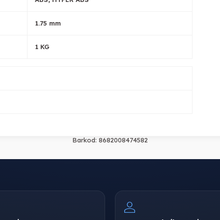
1.75 mm
1 KG
Barkod:
8682008474582