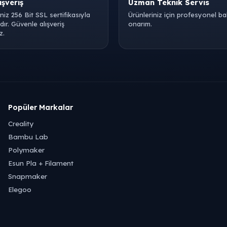
ışveriş
Uzman Teknik Servis
iniz 256 Bit SSL sertifikasıyla
Ürünleriniz için profesyonel b
ır. Güvenle alışveriş
onarım.
z.
Popüler Markalar
Creality
Bambu Lab
Polymaker
Esun Pla + Filament
Snapmaker
Elegoo