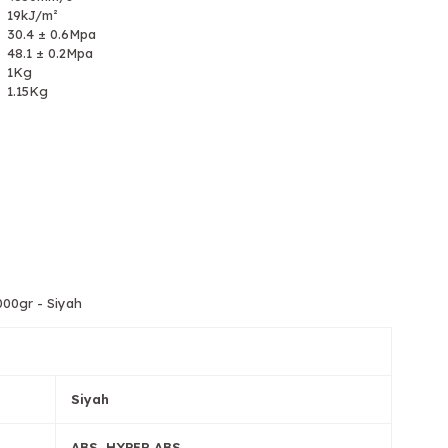
19kJ/m²
30.4 ± 0.6Mpa
48.1 ± 0.2Mpa
1Kg
1.15Kg
000gr - Siyah
Siyah
ABS, HYPER ABS