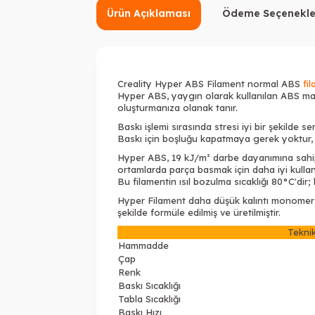
Ürün Açıklaması
Ödeme Seçenekle
Creality Hyper ABS Filament normal ABS
fi
Hyper ABS, yaygın olarak kullanılan ABS malz
oluşturmanıza olanak tanır.
Baskı işlemi sırasında stresi iyi bir şekilde s
Baskı için boşluğu kapatmaya gerek yoktur, yay
Hyper ABS, 19 kJ/m² darbe dayanımına sahipti
ortamlarda parça basmak için daha iyi kullanıl
Bu filamentin ısıl bozulma sıcaklığı 80°C'dir
Hyper Filament daha düşük kalıntı monomer 
şekilde formüle edilmiş ve üretilmiştir.
Teknik
Hammadde
Çap
Renk
Baskı Sıcaklığı
Tabla Sıcaklığı
Baskı Hızı