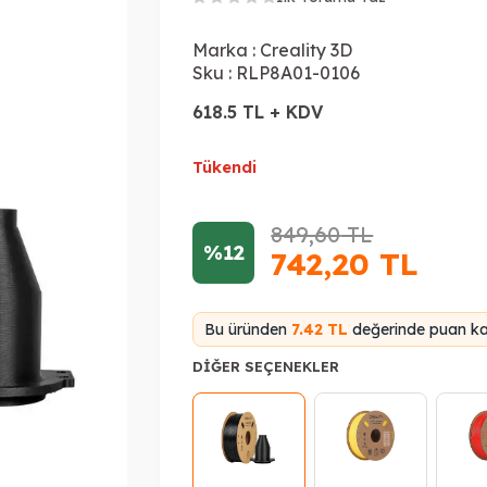
Marka :
Creality 3D
Sku :
RLP8A01-0106
618.5 TL + KDV
Tükendi
849,60
TL
%12
742,20
TL
Bu üründen
7.42 TL
değerinde puan kaz
DIĞER SEÇENEKLER