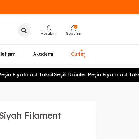
0
Hesabım
Sepetim
✦
✦
İletişim
Akademi
Outlet
✦
şin Fiyatına 3 Taksit
Seçili Ürünler Peşin Fiyatına 3 Taksi
Siyah Filament