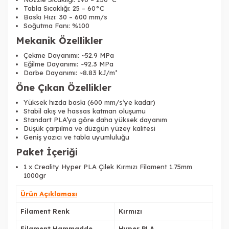
Tabla Sıcaklığı: 25 – 60°C
Baskı Hızı: 30 – 600 mm/s
Soğutma Fanı: %100
Mekanik Özellikler
Çekme Dayanımı: ~52.9 MPa
Tükendi
Eğilme Dayanımı: ~92.3 MPa
Darbe Dayanımı: ~8.83 kJ/m²
Öne Çıkan Özellikler
Yüksek hızda baskı (600 mm/s’ye kadar)
Stabil akış ve hassas katman oluşumu
Standart PLA’ya göre daha yüksek dayanım
Düşük çarpılma ve düzgün yüzey kalitesi
Geniş yazıcı ve tabla uyumluluğu
Paket İçeriği
1 x Creality Hyper PLA Çilek Kırmızı Filament 1.75mm
1000gr
Ürün Açıklaması
Filament Renk
Kırmızı
Filament Hammadde
Hyper PLA