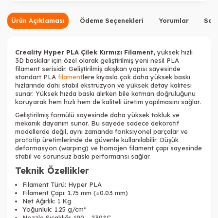
Tükendi
Tükendi
Ürün Açıklaması
Ödeme Seçenekleri
Yorumlar
Sor
Creality Hyper PLA Çilek Kırmızı Filament,
yüksek hızlı
3D baskılar için özel olarak geliştirilmiş yeni nesil PLA
filament serisidir. Geliştirilmiş akışkan yapısı sayesinde
standart PLA
filament
lere kıyasla çok daha yüksek baskı
hızlarında dahi stabil ekstrüzyon ve yüksek detay kalitesi
sunar. Yüksek hızda baskı alırken bile katman doğruluğunu
koruyarak hem hızlı hem de kaliteli üretim yapılmasını sağlar.
Geliştirilmiş formülü sayesinde daha yüksek tokluk ve
mekanik dayanım sunar. Bu sayede sadece dekoratif
modellerde değil, aynı zamanda fonksiyonel parçalar ve
prototip üretimlerinde de güvenle kullanılabilir. Düşük
Tükendi
Tükendi
deformasyon (warping) ve homojen filament çapı sayesinde
stabil ve sorunsuz baskı performansı sağlar.
Teknik Özellikler
Filament Türü: Hyper PLA
Filament Çapı: 1.75 mm (±0.03 mm)
Net Ağırlık: 1 Kg
Tükendi
Yoğunluk: 1.25 g/cm³
Nozzle Sıcaklığı: 190 – 230°C