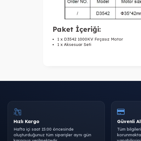
Paket İçeriği:
1 x D3542 1000KV Fırçasız Motor
1 x Aksesuar Seti
Hızlı Kargo
Güvenli Al
Hafta içi saat 15:00 öncesinde
Tüm bilgiler
oluşturduğunuz tüm siparişler aynı gün
korunmaktad
kargoya verilmektedir.
yapabilirsini