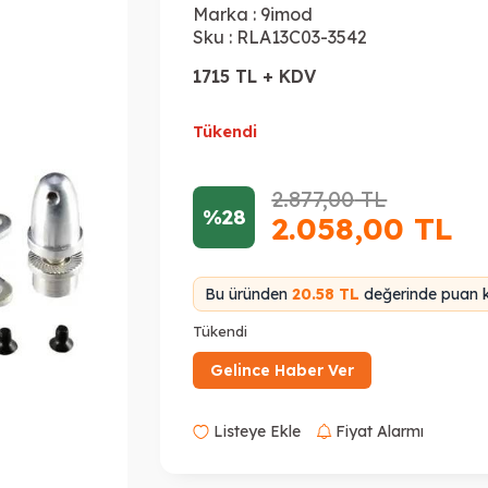
Marka :
9imod
Sku :
RLA13C03-3542
1715 TL + KDV
Tükendi
2.877,00
TL
%28
2.058,00
TL
Bu üründen
20.58 TL
değerinde puan k
Tükendi
Gelince Haber Ver
Listeye Ekle
Fiyat Alarmı