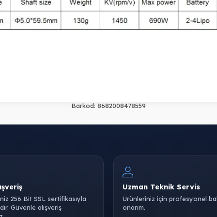
Barkod:
8682008478559
ışveriş
Uzman Teknik Servis
iniz 256 Bit SSL sertifikasıyla
Ürünleriniz için profesyonel b
ır. Güvenle alışveriş
onarım.
z.