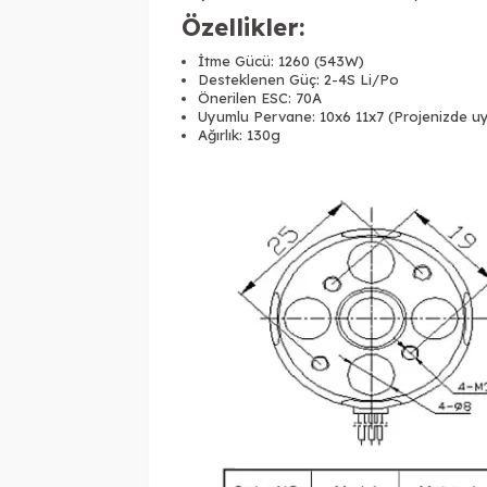
Özellikler:
İtme Gücü: 1260 (543W)
Desteklenen Güç: 2-4S Li/Po
Önerilen ESC: 70A
Uyumlu Pervane: 10x6 11x7 (Projenizde uyum
Ağırlık: 130g