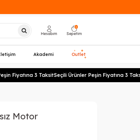
0
Hesabım
Sepetim
✦
✦
İletişim
Akademi
Outlet
✦
eşin Fiyatına 3 Taksit
Seçili Ürünler Peşin Fiyatına 3 Taksi
sız Motor