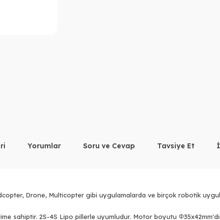
ri
Yorumlar
Soru ve Cevap
Tavsiye Et
pter, Drone, Multicopter gibi uygulamalarda ve birçok robotik uygulama
ime sahiptir. 2S-4S Lipo pillerle uyumludur. Motor boyutu Φ35x42mm'dir