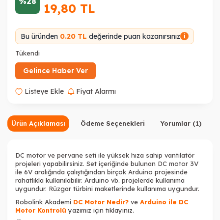
%28
19,80
TL
Bu üründen
0.20 TL
değerinde puan kazanırsınız
i
Tükendi
Gelince Haber Ver
Listeye Ekle
Fiyat Alarmı
Ürün Açıklaması
Ödeme Seçenekleri
Yorumlar (1)
DC motor ve pervane seti ile yüksek hıza sahip vantilatör
projeleri yapabilirsiniz. Set içeriğinde bulunan DC motor 3V
ile 6V aralığında çalıştığından birçok Arduino projesinde
rahatlıkla kullanılabilir. Arduino vb. projelerde kullanıma
uygundur. Rüzgar türbini maketlerinde kullanıma uygundur.
Robolink Akademi
DC Motor Nedir?
ve
Arduino ile DC
Motor Kontrolü
yazımız için tıklayınız.