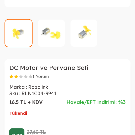
DC Motor ve Pervane Seti
1 Yorum
Marka :
Robolink
Sku :
RLN1C04-9941
16.5 TL + KDV
Havale/EFT indirimi: %3
Tükendi
27,60
TL