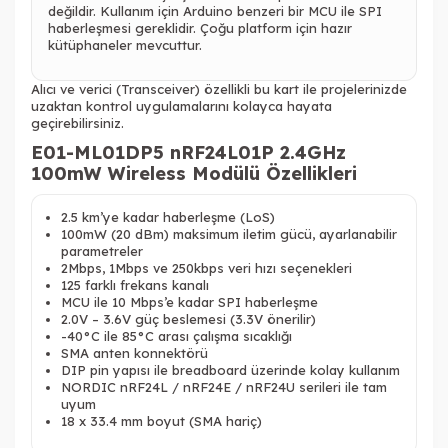
değildir. Kullanım için Arduino benzeri bir MCU ile SPI
haberleşmesi gereklidir. Çoğu platform için hazır
kütüphaneler mevcuttur.
Alıcı ve verici (Transceiver) özellikli bu kart ile projelerinizde
uzaktan kontrol uygulamalarını kolayca hayata
geçirebilirsiniz.
E01-ML01DP5 nRF24L01P 2.4GHz
100mW Wireless Modülü Özellikleri
2.5 km’ye kadar haberleşme (LoS)
100mW (20 dBm) maksimum iletim gücü, ayarlanabilir
parametreler
2Mbps, 1Mbps ve 250kbps veri hızı seçenekleri
125 farklı frekans kanalı
MCU ile 10 Mbps’e kadar SPI haberleşme
2.0V – 3.6V güç beslemesi (3.3V önerilir)
-40°C ile 85°C arası çalışma sıcaklığı
SMA anten konnektörü
DIP pin yapısı ile breadboard üzerinde kolay kullanım
NORDIC nRF24L / nRF24E / nRF24U serileri ile tam
uyum
18 x 33.4 mm boyut (SMA hariç)