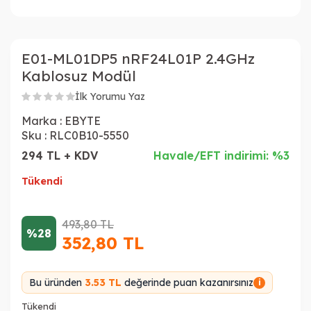
E01-ML01DP5 nRF24L01P 2.4GHz
Kablosuz Modül
İlk Yorumu Yaz
Marka :
EBYTE
Sku :
RLC0B10-5550
294 TL + KDV
Havale/EFT indirimi: %3
Tükendi
493,80
TL
%28
352,80
TL
Bu üründen
3.53 TL
değerinde puan kazanırsınız
i
Tükendi