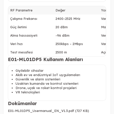
RF Parametre
Değer
Yorum
Çalışma Frekansı
2400–2525 MHz
Varsayı
Güç iletimi
20 dBm
Maksim
Alma hassasiyeti
-96 dBm
Veri hız
Veri hızı
250kbps – 2Mbps
Varsayı
Test mesafesi
2500 m
Açık al
E01-ML01DP5 Kullanım Alanları
Giyilebilir cihazlar
Akıllı ev ve endüstriyel IoT uygulamaları
Güvenlik ve alarm sistemleri
Uzaktan kumanda ve kontrol sistemleri
Drone, uçak ve roket kontrol projeleri
VR teknolojileri
Dokümanlar
E01-ML01DP5_Usermanual_EN_V1.3.pdf (727 KB)