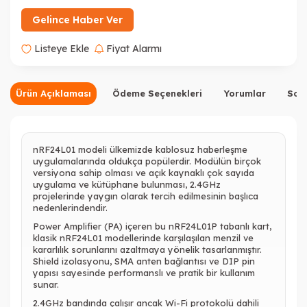
Gelince Haber Ver
Listeye Ekle
Fiyat Alarmı
Ürün Açıklaması
Ödeme Seçenekleri
Yorumlar
Sor
nRF24L01
modeli ülkemizde kablosuz haberleşme
uygulamalarında oldukça popülerdir. Modülün birçok
versiyona sahip olması ve açık kaynaklı çok sayıda
uygulama ve kütüphane bulunması, 2.4GHz
projelerinde yaygın olarak tercih edilmesinin başlıca
nedenlerindendir.
Power Amplifier (PA) içeren bu nRF24L01P tabanlı kart,
klasik nRF24L01 modellerinde karşılaşılan menzil ve
kararlılık sorunlarını azaltmaya yönelik tasarlanmıştır.
Shield izolasyonu, SMA anten bağlantısı ve DIP pin
yapısı sayesinde performanslı ve pratik bir kullanım
sunar.
2.4GHz bandında çalışır ancak Wi-Fi protokolü dahili