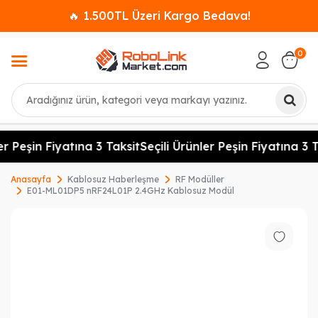
🔥 1.500TL Üzeri Kargo Bedava!
0
Ara
r Peşin Fiyatına 3 Taksit
Seçili Ürünler Peşin Fiyatına 3 T
Anasayfa
Kablosuz Haberleşme
RF Modüller
E01-ML01DP5 nRF24L01P 2.4GHz Kablosuz Modül