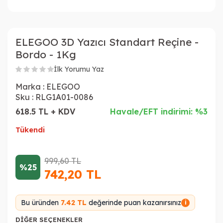
ELEGOO 3D Yazıcı Standart Reçine -
Bordo - 1Kg
İlk Yorumu Yaz
Marka :
ELEGOO
Sku :
RLG1A01-0086
618.5 TL + KDV
Havale/EFT indirimi: %3
Tükendi
999,60
TL
%25
742,20
TL
Bu üründen
7.42 TL
değerinde puan kazanırsınız
i
DIĞER SEÇENEKLER