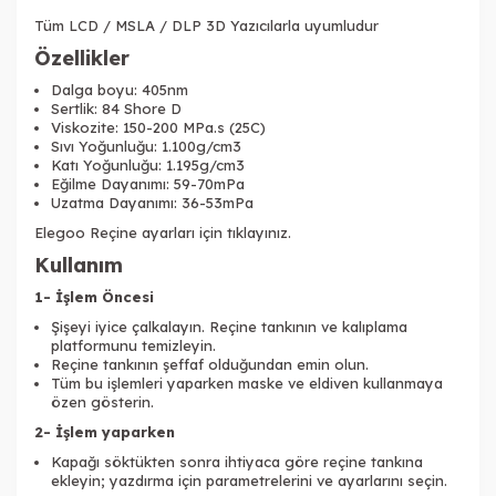
Tüm LCD / MSLA / DLP 3D Yazıcılarla uyumludur
Özellikler
Dalga boyu: 405nm
Sertlik: 84 Shore D
Viskozite: 150-200 MPa.s (25C)
Sıvı Yoğunluğu: 1.100g/cm3
Katı Yoğunluğu: 1.195g/cm3
Eğilme Dayanımı: 59-70mPa
Uzatma Dayanımı: 36-53mPa
Elegoo Reçine ayarları için tıklayınız.
Kullanım
1- İşlem Öncesi
Şişeyi iyice çalkalayın. Reçine tankının ve kalıplama
platformunu temizleyin.
Reçine tankının şeffaf olduğundan emin olun.
Tüm bu işlemleri yaparken maske ve eldiven kullanmaya
özen gösterin.
2- İşlem yaparken
Kapağı söktükten sonra ihtiyaca göre reçine tankına
ekleyin; yazdırma için parametrelerini ve ayarlarını seçin.