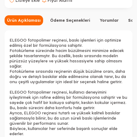
Listeye Ekle
Fiyat Alarmı
Ürün Açıklaması
Ödeme Seçenekleri
Yorumlar
Sor
ELEGOO fotopolimer reçinesi, baskı işlemleri için optimize
edilmiş özel bir formülasyona sahiptir.
Fotokürleme sürecinde hacim büzülmesini minimize edecek
şekilde tasarlanmıştır. Bu özellik, baskı sırasında modelin
pürüzsüz yüzeylere ve yüksek hassasiyete sahip olmasını
sağlar.
Fotokürleme sırasında reçinenin düşük büzülme oranı, daha
doğru ve detaylı baskılar elde edilmesine olanak tanır, bu da
onu çeşitli uygulamalar için ideal bir seçenek haline getirir.
ELEGOO fotopolimer reçinesi, kullanıcı deneyimini
iyileştirmek için rafine edilmiş bir formülasyona sahiptir ve bu
sayede çok hafif bir kokuya sahiptir, keskin kokular içermez.
Bu, baskı sürecini daha konforlu hale getirir.
Ayrıca, ELEGOO reçinesi tutarlı ve yüksek kaliteli baskılar
sağlamasıyla bilinir, bu da uzun süreli baskı işlemlerinde
güvenilir bir performans sunar.
Böylece, kullanıcılar her seferinde başarılı sonuçlar elde
ederler.