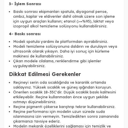
3- İşlem Sonrası
Baskı sonrası ekipmanları spatula, diyagonal pense,
cımbız, kaplar ve eldivenler dahil olmak üzere son işleme
için uygun araçları kullanın; etanol (>=%95), laktat veya
izopropil alkol temizleme solüsyonu kullanabilirsiniz.
4- Baskı sonrası
Modeli spatula yardımı ile platformdan ayırabilirsiniz.
Modeli temizleme solüsyonuna daldırın ve durulayın veya
ultrasonik olarak yıkayın. Daha iyi sonuç için kürleme
makinesi de kullanabilirsiniz.
Çıkan modele cilalama, renklendirme gibi işlemler
uygulayabilirsiniz.
Dikkat Edilmesi Gerekenler
Reçineyi serin oda sıcaklığında ve karanlık ortamda
saklayınız. Yüksek sıcaklık ve güneş ışığından koruyun.
Önerilen sıcaklık 18-35C'dir. Düşük sıcaklık baskı kalitesini
etkileyebilir. Reçine kullanmadan önce uygun şekilde
ısıtmayı düşünebilirsiniz.
Reçine pigmenti çökerse karıştırıp tekrar kullanabilirsiniz.
Reçine performansı için modelin uzun sürede suda
ıslanmasına izin vermeyin. Temizledikten sonra zamanında
çıkarmanızı tavsiye ederiz.
Modelin mekanik özelliklerini sağlaması için temizlik ve