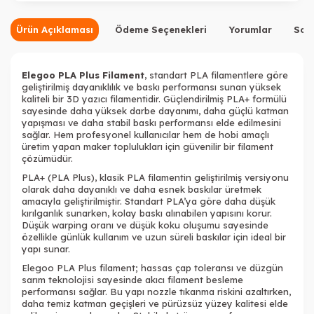
Tükendi
Tükendi
Ürün Açıklaması
Ödeme Seçenekleri
Yorumlar
Sor
Elegoo PLA Plus Filament
, standart PLA filamentlere göre
geliştirilmiş dayanıklılık ve baskı performansı sunan yüksek
kaliteli bir 3D yazıcı filamentidir. Güçlendirilmiş PLA+ formülü
sayesinde daha yüksek darbe dayanımı, daha güçlü katman
Tükendi
Tükendi
yapışması ve daha stabil baskı performansı elde edilmesini
sağlar. Hem profesyonel kullanıcılar hem de hobi amaçlı
üretim yapan maker toplulukları için güvenilir bir filament
çözümüdür.
PLA+ (PLA Plus), klasik PLA filamentin geliştirilmiş versiyonu
olarak daha dayanıklı ve daha esnek baskılar üretmek
amacıyla geliştirilmiştir. Standart PLA’ya göre daha düşük
kırılganlık sunarken, kolay baskı alınabilen yapısını korur.
Düşük warping oranı ve düşük koku oluşumu sayesinde
özellikle günlük kullanım ve uzun süreli baskılar için ideal bir
yapı sunar.
Elegoo PLA Plus
filament
; hassas çap toleransı ve düzgün
sarım teknolojisi sayesinde akıcı filament besleme
performansı sağlar. Bu yapı nozzle tıkanma riskini azaltırken,
daha temiz katman geçişleri ve pürüzsüz yüzey kalitesi elde