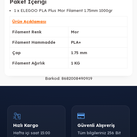
Paket İçeriği
1 x ELEGOO PLA Plus Mor Filament 1.75mm 1000gr
Ürün Açıklaması
Filament Renk
Mor
Filament Hammadde
PLA+
Çap
1.75 mm
Filament Ağırlık
1 KG
Barkod:
8682008490919
Hızlı Kargo
Güvenli Alışveriş
Hafta içi saat 15:00
Tüm bilgileriniz 256 Bit