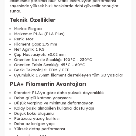
edilmesine yardımcı olur. Stabil ekstrüzyon performansı
sayesinde yüksek hızlı baskılarda dahi güvenilir sonuçlar
sunar.
Teknik Özellikler
Marka: Elegoo
Malzeme: PLA+ (PLA Plus)
Renk: Mor
Filament Çapı: 1.75 mm
Net Ağırlık: 1 KG
Çap Hassasiyeti: ±0.02 mm
Önerilen Nozzle Sıcaklığı: 190°C – 230°C
Önerilen Tabla Sıcaklığı: 45°C – 60°C
Baskı Teknolojisi: FDM / FFF
Uyumluluk: 1.75mm filament destekleyen tüm 3D yazıcılar
PLA+ Filamentin Avantajları
Standart PLA’ya göre daha yüksek dayanıklılık
Daha güçlü katman yapışması
Düşük warping ve minimum deformasyon
Kolay baskı alınabilen kullanıcı dostu yapı
Düşük koku oluşumu
Pürüzsüz yüzey kalitesi
Daha az kırılgan yapı
Yüksek detay performansı