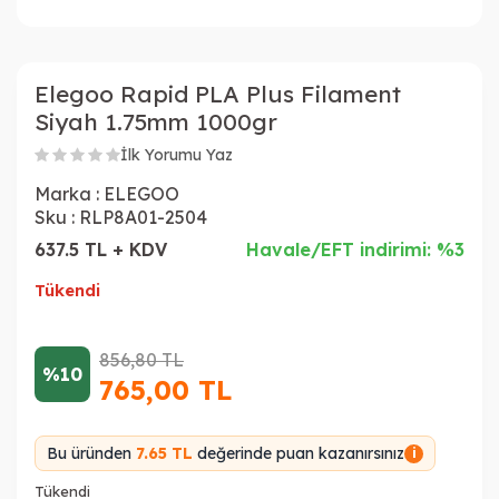
Elegoo Rapid PLA Plus Filament
Siyah 1.75mm 1000gr
İlk Yorumu Yaz
Marka :
ELEGOO
Sku :
RLP8A01-2504
637.5 TL + KDV
Havale/EFT indirimi: %3
Tükendi
856,80
TL
%10
765,00
TL
Bu üründen
7.65 TL
değerinde puan kazanırsınız
i
Tükendi