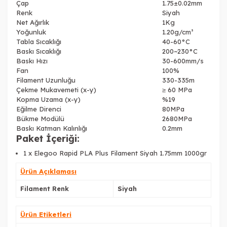
Çap
1.75±0.02mm
Renk
Siyah
Net Ağırlık
1Kg
Yoğunluk
1.20g/cm³
Tabla Sıcaklığı
40-60°C
Baskı Sıcaklığı
200~230°C
Baskı Hızı
30-600mm/s
Fan
100%
Filament Uzunluğu
330-335m
Çekme Mukavemeti (x-y)
≥ 60 MPa
Kopma Uzama (x-y)
%19
Eğilme Direnci
80MPa
Bükme Modülü
2680MPa
Baskı Katman Kalınlığı
0.2mm
Paket İçeriği:
1 x Elegoo Rapid PLA Plus Filament Siyah 1.75mm 1000gr
Ürün Açıklaması
Filament Renk
Siyah
Ürün Etiketleri