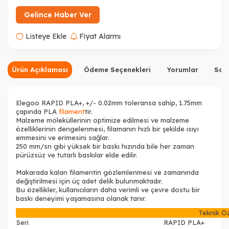
Gelince Haber Ver
Listeye Ekle
Fiyat Alarmı
Ürün Açıklaması
Ödeme Seçenekleri
Yorumlar
Sor
Elegoo RAPID PLA+, +/- 0.02mm toleransa sahip, 1.75mm
çapında PLA
filament
tir.
Malzeme moleküllerinin optimize edilmesi ve malzeme
özelliklerinin dengelenmesi, filamanın hızlı bir şekilde ısıyı
emmesini ve erimesini sağlar.
250 mm/sn gibi yüksek bir baskı hızında bile her zaman
pürüzsüz ve tutarlı baskılar elde edilir.
Makarada kalan filamentin gözlemlenmesi ve zamanında
değiştirilmesi için üç adet delik bulunmaktadır.
Bu özellikler, kullanıcıların daha verimli ve çevre dostu bir
baskı deneyimi yaşamasına olanak tanır.
Teknik Öz
Seri
RAPID PLA+