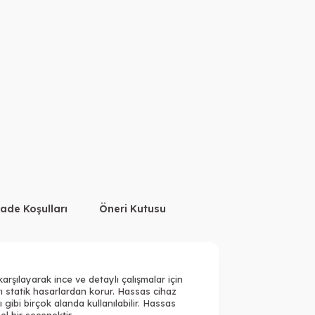
İade Koşulları
Öneri Kutusu
karşılayarak ince ve detaylı çalışmalar için
rı statik hasarlardan korur. Hassas cihaz
rı gibi birçok alanda kullanılabilir. Hassas
l bir seçenektir.