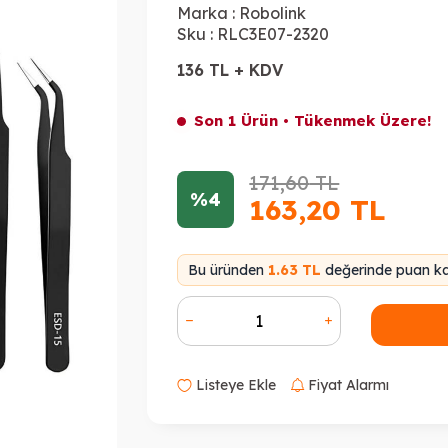
Marka :
Robolink
Sku :
RLC3E07-2320
136 TL + KDV
Son 1 Ürün • Tükenmek Üzere!
171,60
TL
%4
163,20
TL
Bu üründen
1.63 TL
değerinde puan kaz
Listeye Ekle
Fiyat Alarmı