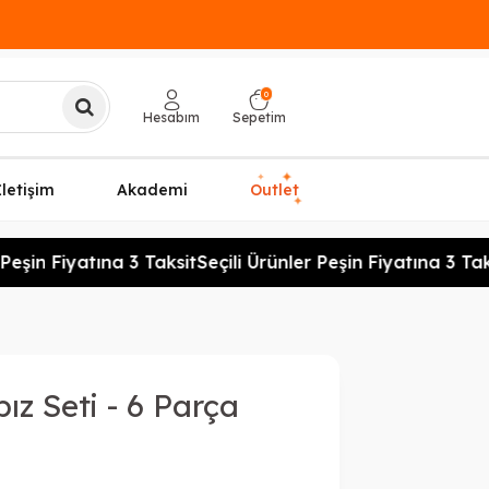
0
Hesabım
Sepetim
✦
✦
İletişim
Akademi
Outlet
✦
Peşin Fiyatına 3 Taksit
Seçili Ürünler Peşin Fiyatına 3 Taks
ız Seti - 6 Parça