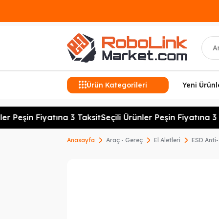
Ara
Ürün Kategorileri
Yeni Ürünl
er Peşin Fiyatına 3 Taksit
Seçili Ürünler Peşin Fiyatına 3 T
Anasayfa
Araç - Gereç
El Aletleri
ESD Anti-