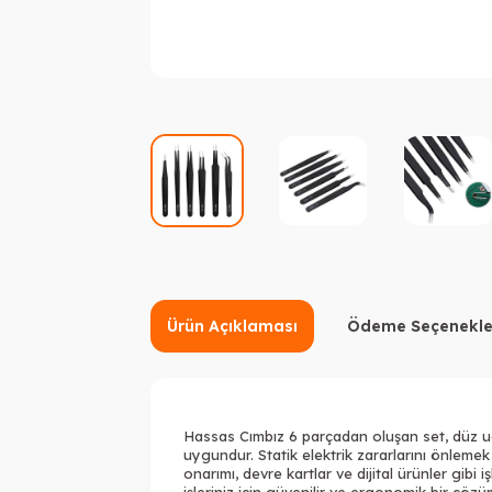
Ürün Açıklaması
Ödeme Seçenekle
Hassas Cımbız 6 parçadan oluşan set, düz uç, k
uygundur. Statik elektrik zararlarını önlemek
onarımı, devre kartlar ve dijital ürünler gibi i
işleriniz için güvenilir ve ergonomik bir çö