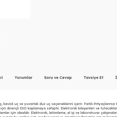
ri
Yorumlar
Soru ve Cevap
Tavsiye Et
avisli uç ve yuvarlak düz uç seçeneklerini içerir. Farklı ihtiyaçlarınızı 
 için dirençli ESD kaplamaya sahiptir. Elektronik bileşenleri ve tutacakla
şlemler için idealdir. Elektronik, lehimleme, el işi ve laboratuvar çalışmala
züm sunan bu cımbız seti, profesyonel ve amatör kullanımlar için mükemme