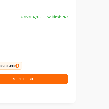
Havale/EFT indirimi: %3
anırsınız
i
SEPETE EKLE