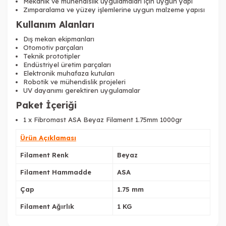
Mekanik ve mühendislik uygulamaları için uygun yapı
Zımparalama ve yüzey işlemlerine uygun malzeme yapısı
Kullanım Alanları
Dış mekan ekipmanları
Otomotiv parçaları
Teknik prototipler
Endüstriyel üretim parçaları
Elektronik muhafaza kutuları
Robotik ve mühendislik projeleri
UV dayanımı gerektiren uygulamalar
Paket İçeriği
1 x Fibromast ASA Beyaz Filament 1.75mm 1000gr
Ürün Açıklaması
Filament Renk
Beyaz
Filament Hammadde
ASA
Çap
1.75 mm
Filament Ağırlık
1 KG