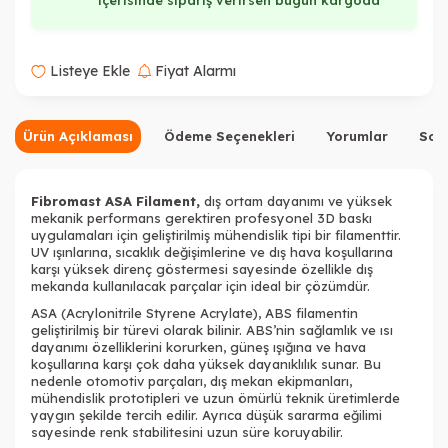
içerisinde sipariş verirsen bugün kargoda
Listeye Ekle
Fiyat Alarmı
Ürün Açıklaması
Ödeme Seçenekleri
Yorumlar
Sor
Fibromast ASA Filament,
dış ortam dayanımı ve yüksek
mekanik performans gerektiren profesyonel 3D baskı
uygulamaları için geliştirilmiş mühendislik tipi bir filamenttir.
UV ışınlarına, sıcaklık değişimlerine ve dış hava koşullarına
karşı yüksek direnç göstermesi sayesinde özellikle dış
mekanda kullanılacak parçalar için ideal bir çözümdür.
ASA (Acrylonitrile Styrene Acrylate), ABS
filament
in
geliştirilmiş bir türevi olarak bilinir. ABS’nin sağlamlık ve ısı
dayanımı özelliklerini korurken, güneş ışığına ve hava
koşullarına karşı çok daha yüksek dayanıklılık sunar. Bu
nedenle otomotiv parçaları, dış mekan ekipmanları,
mühendislik prototipleri ve uzun ömürlü teknik üretimlerde
yaygın şekilde tercih edilir. Ayrıca düşük sararma eğilimi
sayesinde renk stabilitesini uzun süre koruyabilir.