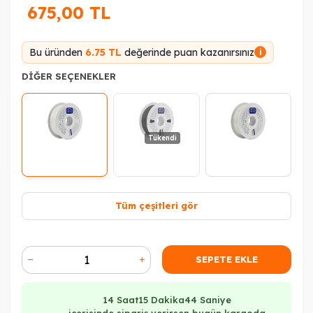
675,00
TL
Bu üründen
6.75 TL
değerinde puan kazanırsınız
i
DIĞER SEÇENEKLER
Tükendi
Tüm çeşitleri gör
SEPETE EKLE
14 Saat
15 Dakika
43 Saniye