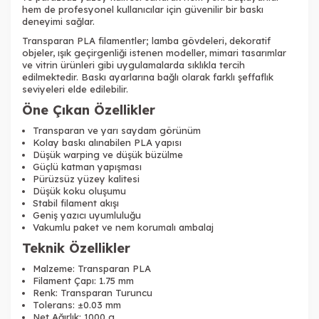
hem de profesyonel kullanıcılar için güvenilir bir baskı
deneyimi sağlar.
Transparan PLA filamentler; lamba gövdeleri, dekoratif
objeler, ışık geçirgenliği istenen modeller, mimari tasarımlar
ve vitrin ürünleri gibi uygulamalarda sıklıkla tercih
edilmektedir. Baskı ayarlarına bağlı olarak farklı şeffaflık
seviyeleri elde edilebilir.
Öne Çıkan Özellikler
Transparan ve yarı saydam görünüm
Kolay baskı alınabilen PLA yapısı
Düşük warping ve düşük büzülme
Güçlü katman yapışması
Pürüzsüz yüzey kalitesi
Düşük koku oluşumu
Stabil filament akışı
Geniş yazıcı uyumluluğu
Vakumlu paket ve nem korumalı ambalaj
Teknik Özellikler
Malzeme: Transparan PLA
Filament Çapı: 1.75 mm
Renk: Transparan Turuncu
Tolerans: ±0.03 mm
Net Ağırlık: 1000 g