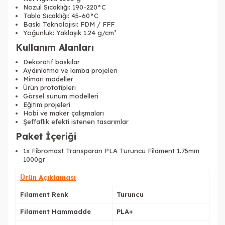
Nozul Sıcaklığı: 190-220°C
Tabla Sıcaklığı: 45-60°C
Baskı Teknolojisi: FDM / FFF
Yoğunluk: Yaklaşık 1.24 g/cm³
Kullanım Alanları
Dekoratif baskılar
Aydınlatma ve lamba projeleri
Mimari modeller
Ürün prototipleri
Görsel sunum modelleri
Eğitim projeleri
Hobi ve maker çalışmaları
Şeffaflık efekti istenen tasarımlar
Paket İçeriği
1x Fibromast Transparan PLA Turuncu Filament 1.75mm
1000gr
Ürün Açıklaması
Filament Renk
Turuncu
Filament Hammadde
PLA+