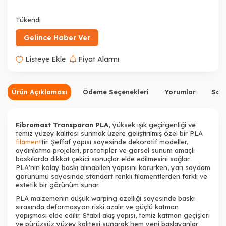
Tükendi
Gelince Haber Ver
Listeye Ekle
Fiyat Alarmı
Ürün Açıklaması
Ödeme Seçenekleri
Yorumlar
Sor
Fibromast Transparan PLA,
yüksek ışık geçirgenliği ve
temiz yüzey kalitesi sunmak üzere geliştirilmiş özel bir PLA
filament
tir. Şeffaf yapısı sayesinde dekoratif modeller,
aydınlatma projeleri, prototipler ve görsel sunum amaçlı
baskılarda dikkat çekici sonuçlar elde edilmesini sağlar.
PLA'nın kolay baskı alınabilen yapısını korurken, yarı saydam
görünümü sayesinde standart renkli filamentlerden farklı ve
estetik bir görünüm sunar.
PLA malzemenin düşük warping özelliği sayesinde baskı
sırasında deformasyon riski azalır ve güçlü katman
yapışması elde edilir. Stabil akış yapısı, temiz katman geçişleri
ve pürüzsüz yüzey kalitesi sunarak hem yeni başlayanlar