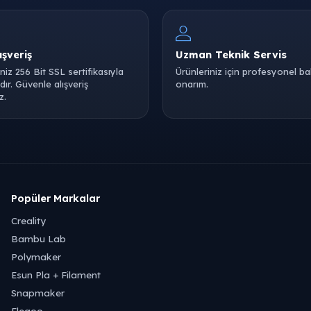
ışveriş
Uzman Teknik Servis
iniz 256 Bit SSL sertifikasıyla
Ürünleriniz için profesyonel b
ır. Güvenle alışveriş
onarım.
z.
Popüler Markalar
Creality
Bambu Lab
Polymaker
Esun Pla + Filament
Snapmaker
Elegoo