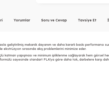
ri
Yorumlar
Soru ve Cevap
Tavsiye Et
Tükendi
yasla geliştirilmiş mekanik dayanım ve daha kararlı baskı performansı suna
e ekstrüzyon sırasında akış problemlerini minimize eder.
üçlü katman yapışması ve minimum ipliklenme sağlayarak hem görsel h
 formülü sayesinde standart PLA’ya göre daha tok, darbelere karşı daha