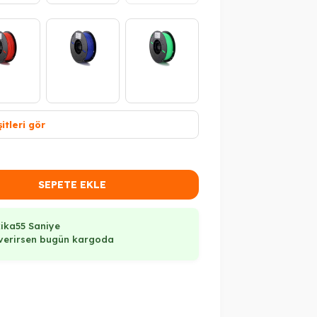
itleri gör
ükendi
SEPETE EKLE
ika
54 Saniye
ş verirsen bugün kargoda
Tükendi