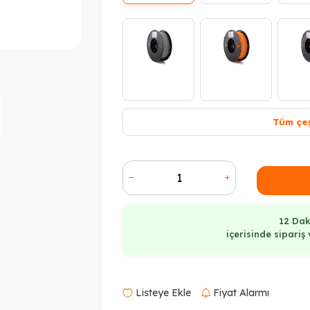
Tüm çeş
T
12 Dak
içerisinde sipari
Tükendi
Listeye Ekle
Fiyat Alarmı