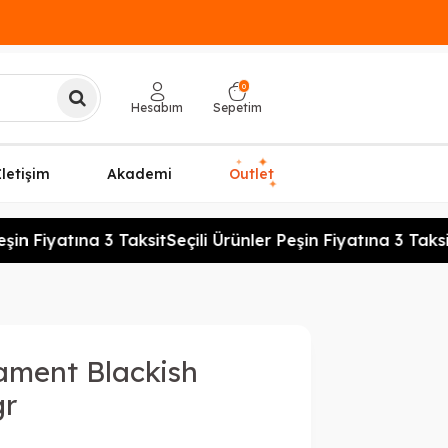
0
Hesabım
Sepetim
✦
✦
İletişim
Akademi
Outlet
✦
şin Fiyatına 3 Taksit
Seçili Ürünler Peşin Fiyatına 3 Taksit
lament Blackish
gr