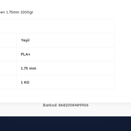
Tükendi
Tükendi
reen 1.75mm 1000gr
Yeşil
PLA+
1.75 mm
1 KG
Barkod:
8682008489906