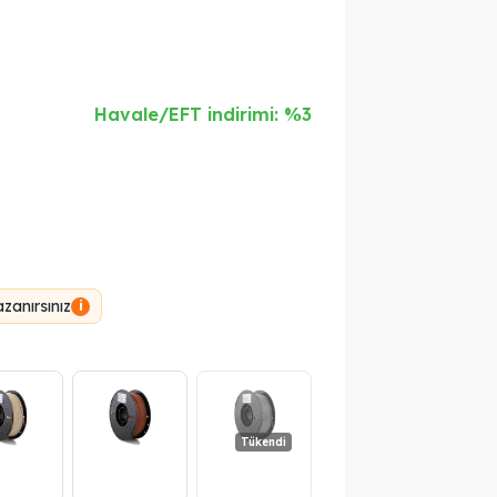
Havale/EFT indirimi: %3
zanırsınız
i
Tükendi