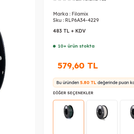
Marka :
Filamix
Sku :
RLP6A34-4229
483 TL + KDV
10+ ürün stokta
579,60
TL
Bu üründen
5.80 TL
değerinde puan ka
DIĞER SEÇENEKLER