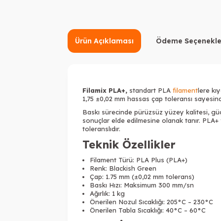
Ürün Açıklaması
Ödeme Seçenekle
Filamix PLA+,
standart PLA
filament
lere kı
1,75 ±0,02 mm hassas çap toleransı sayesind
Baskı sürecinde pürüzsüz yüzey kalitesi, g
sonuçlar elde edilmesine olanak tanır. PLA+
toleranslıdır.
Teknik Özellikler
Filament Türü: PLA Plus (PLA+)
Renk: Blackish Green
Çap: 1.75 mm (±0,02 mm tolerans)
Baskı Hızı: Maksimum 300 mm/sn
Ağırlık: 1 kg
Önerilen Nozul Sıcaklığı: 205°C – 230°C
Önerilen Tabla Sıcaklığı: 40°C – 60°C