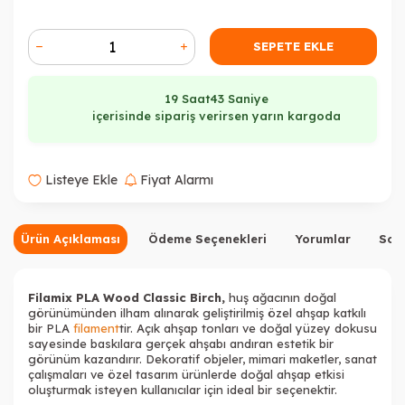
SEPETE EKLE
19 Saat
42 Saniye
içerisinde sipariş verirsen yarın kargoda
Listeye Ekle
Fiyat Alarmı
Ürün Açıklaması
Ödeme Seçenekleri
Yorumlar
Sor
Filamix PLA Wood Classic Birch,
huş ağacının doğal
görünümünden ilham alınarak geliştirilmiş özel ahşap katkılı
bir PLA
filament
tir. Açık ahşap tonları ve doğal yüzey dokusu
sayesinde baskılara gerçek ahşabı andıran estetik bir
görünüm kazandırır. Dekoratif objeler, mimari maketler, sanat
çalışmaları ve özel tasarım ürünlerde doğal ahşap etkisi
oluşturmak isteyen kullanıcılar için ideal bir seçenektir.