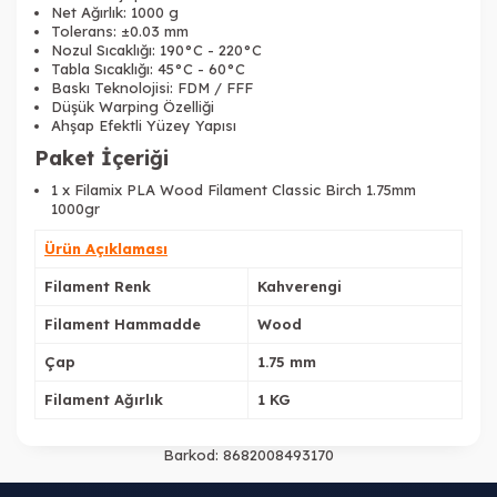
Net Ağırlık: 1000 g
Tolerans: ±0.03 mm
Nozul Sıcaklığı: 190°C - 220°C
Tabla Sıcaklığı: 45°C - 60°C
Baskı Teknolojisi: FDM / FFF
Düşük Warping Özelliği
Ahşap Efektli Yüzey Yapısı
Paket İçeriği
1 x Filamix PLA Wood Filament Classic Birch 1.75mm
1000gr
Ürün Açıklaması
Filament Renk
Kahverengi
Filament Hammadde
Wood
Çap
1.75 mm
Filament Ağırlık
1 KG
Barkod:
8682008493170