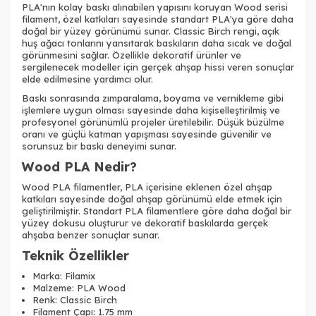
PLA'nın kolay baskı alınabilen yapısını koruyan Wood serisi
filament, özel katkıları sayesinde standart PLA'ya göre daha
doğal bir yüzey görünümü sunar. Classic Birch rengi, açık
huş ağacı tonlarını yansıtarak baskıların daha sıcak ve doğal
görünmesini sağlar. Özellikle dekoratif ürünler ve
sergilenecek modeller için gerçek ahşap hissi veren sonuçlar
elde edilmesine yardımcı olur.
Baskı sonrasında zımparalama, boyama ve vernikleme gibi
işlemlere uygun olması sayesinde daha kişiselleştirilmiş ve
profesyonel görünümlü projeler üretilebilir. Düşük büzülme
oranı ve güçlü katman yapışması sayesinde güvenilir ve
sorunsuz bir baskı deneyimi sunar.
Wood PLA Nedir?
Wood PLA filamentler, PLA içerisine eklenen özel ahşap
katkıları sayesinde doğal ahşap görünümü elde etmek için
geliştirilmiştir. Standart PLA filamentlere göre daha doğal bir
yüzey dokusu oluşturur ve dekoratif baskılarda gerçek
ahşaba benzer sonuçlar sunar.
Teknik Özellikler
Marka: Filamix
Malzeme: PLA Wood
Renk: Classic Birch
Filament Çapı: 1.75 mm