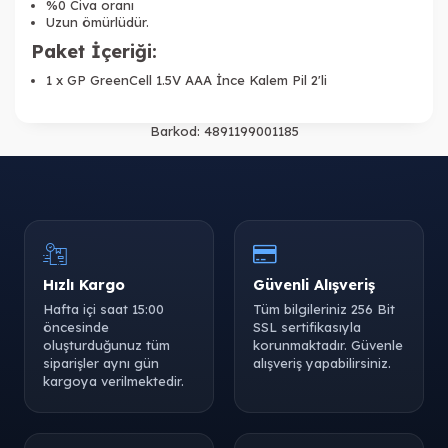
%0 Civa oranı
Uzun ömürlüdür.
Paket İçeriği:
1 x
GP GreenCell 1.5V AAA İnce Kalem Pil 2'li
Barkod:
4891199001185
Hızlı Kargo
Güvenli Alışveriş
Hafta içi saat 15:00
Tüm bilgileriniz 256 Bit
öncesinde
SSL sertifikasıyla
oluşturduğunuz tüm
korunmaktadır. Güvenle
siparişler aynı gün
alışveriş yapabilirsiniz.
kargoya verilmektedir.