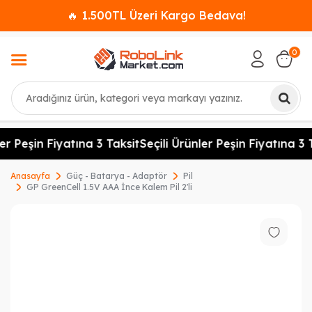
🔥 1.500TL Üzeri Kargo Bedava!
0
Ara
er Peşin Fiyatına 3 Taksit
Seçili Ürünler Peşin Fiyatına 3 T
Anasayfa
Güç - Batarya - Adaptör
Pil
GP GreenCell 1.5V AAA İnce Kalem Pil 2'li