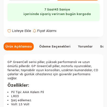
7 Saat
43 Saniye
içerisinde sipariş verirsen bugün kargoda
Listeye Ekle
Fiyat Alarmı
Ürün Açıklaması
Ödeme Seçenekleri
Yorumlar
Sor
GP GreenCell
serisi piller, yüksek performanslı ve uzun
ömürlü pillerdir. GP GreenCell piller, motorlu oyuncaklar,
fenerler, taşınabilir oyun konsolları, uzaktan kumandalar, CD
çalarlar vb günlük cihazlarınız için güvenilir performans
sağlar.
Özellikler:
Pil Tipi: AAA Kalem Pil
LR03
Şarj edilemez.
Volt: 1.5 Volt