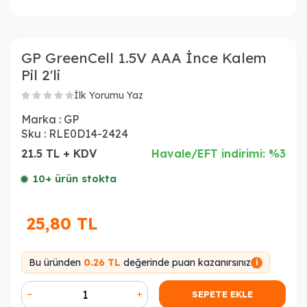
GP GreenCell 1.5V AAA İnce Kalem
Pil 2'li
İlk Yorumu Yaz
Marka :
GP
Sku :
RLE0D14-2424
21.5 TL + KDV
Havale/EFT indirimi: %3
10+ ürün stokta
25,80
TL
Bu üründen
0.26 TL
değerinde puan kazanırsınız
i
SEPETE EKLE