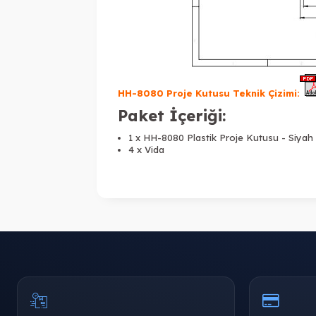
HH-8080 Proje Kutusu Teknik Çizimi:
Paket İçeriği:
1 x HH-8080 Plastik Proje Kutusu - Siyah
4 x Vida