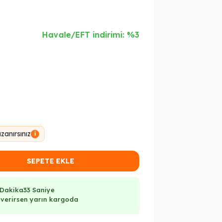
Havale/EFT indirimi: %3
anırsınız
i
SEPETE EKLE
 Dakika
32 Saniye
ş verirsen yarın kargoda