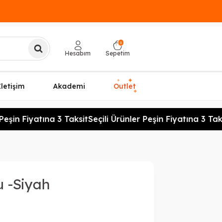
0
Hesabım
Sepetim
✦
✦
İletişim
Akademi
Outlet
✦
eşin Fiyatına 3 Taksit
Seçili Ürünler Peşin Fiyatına 3 Taksi
u -Siyah