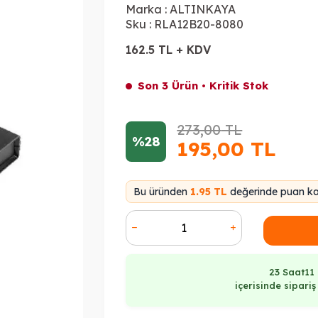
Marka :
ALTINKAYA
Sku :
RLA12B20-8080
162.5 TL + KDV
Son 3 Ürün • Kritik Stok
273,00
TL
%28
195,00
TL
Bu üründen
1.95 TL
değerinde puan kaz
23 Saat
11
içerisinde sipari