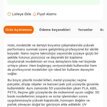
Listeye Ekle
Fiyat Alarmı
Ürün Açıklaması
Ödeme Seçenekleri
Yorumlar
Sor
Hobi, modelcilik ve detaylı boyama çalışmalarında yüksek
performans sunmak üzere geliştirilmiş profesyonel bir akrilik
boyadır. Nano reçine teknolojisi sayesinde yüzeye güçlü bir
şekilde tutunur, pürüzsüz ve dayanıklı bir kaplama
oluşturarak modelinizin en ince detaylarını bile net biçimde
ortaya çıkarır. Hem başlangıç seviyesindeki kullanıcılar hem
de profesyonel modelciler için ideal bir kullanım deneyimi
sağlar.
Bu boya; plastik model kitleri, metal yüzeyler, reçine
parçalar, ahşap objeler ve benzeri pek çok yüzeyde güvenle
kullanılabilir. Aynı zamanda 3D yazıcılardan çıkan PLA, ABS,
Tükendi
PETG, Reçine gibi yüzeylerde de mükemmel uyum sağlar. 3D
baskı modellerinin zımpara ve astar işleminden sonra
uygulanmasıyla yüksek kapatıcılık, homojen dağılım ve
parlak olmayan doğal bir görünüm elde edilebilir. UV