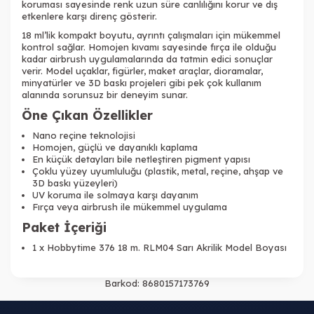
koruması sayesinde renk uzun süre canlılığını korur ve dış
etkenlere karşı direnç gösterir.
18 ml’lik kompakt boyutu, ayrıntı çalışmaları için mükemmel
kontrol sağlar. Homojen kıvamı sayesinde fırça ile olduğu
kadar airbrush uygulamalarında da tatmin edici sonuçlar
verir. Model uçaklar, figürler, maket araçlar, dioramalar,
minyatürler ve 3D baskı projeleri gibi pek çok kullanım
alanında sorunsuz bir deneyim sunar.
Öne Çıkan Özellikler
Nano reçine teknolojisi
Homojen, güçlü ve dayanıklı kaplama
En küçük detayları bile netleştiren pigment yapısı
Çoklu yüzey uyumluluğu (plastik, metal, reçine, ahşap ve
3D baskı yüzeyleri)
UV koruma ile solmaya karşı dayanım
Fırça veya airbrush ile mükemmel uygulama
Paket İçeriği
1 x Hobbytime 376 18 m. RLM04 Sarı Akrilik Model Boyası
Barkod:
8680157173769