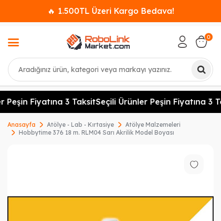
🔥 1.500TL Üzeri Kargo Bedava!
0
Ara
r Peşin Fiyatına 3 Taksit
Seçili Ürünler Peşin Fiyatına 3 Ta
Anasayfa
Atölye - Lab - Kırtasiye
Atölye Malzemeleri
Hobbytime 376 18 m. RLM04 Sarı Akrilik Model Boyası