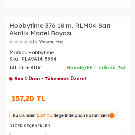
Hobbytime 376 18 m. RLM04 Sarı
Akrilik Model Boyası
İlk Yorumu Yaz
Marka :
Hobbytime
Sku :
RLA9A14-8584
131 TL + KDV
Havale/EFT indirimi: %3
Son 1 Ürün • Tükenmek Üzere!
157,20
TL
Bu üründen
1.57 TL
değerinde puan kazanırsınız
i
DIĞER SEÇENEKLER